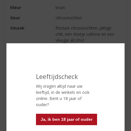
Kleur
bruin
Geur
citrusvruchten
Smaak
friszure citrusvruchten, pittige
chili, een shotje cafeïne en een
vleugje alcohol
Afdronk
kort als een shotje
Serveertip
Puur, ‘on the rocks’ of mix met
een frisdrank naar keuze
Leeftijdscheck
Wij vragen altijd naar uw
Reviews
leeftijd, in de winkels en ook
online. Bent u 18 jaar of
Schrijf een review
ouder?
Er zijn nog geen reviews geplaatst voor dit product
Ja, ik ben 18 jaar of ouder