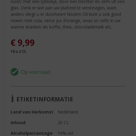
rocks’ met een ijsblokje, door een trechter én zelfs uit een
glas. Denk er wel aan uw plafond te verstevigen, want
anders vliegt u er doorheen! Nozem Oil kunt u ook goed
mixen: met cola, verse Jus d’orange, sinas en zelfs in uw
warme dranken als koffie, thee, chocolademelk etc.
€
9,99
10 x 2 CL
ETIKETINFORMATIE
Land van Herkomst
Nederland
Inhoud
20 CL
Alcoholpercentage
10% vol