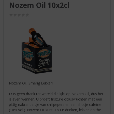
S
Nozem Oil 10x2cl
p
r
(0,0
i
/
n
5)
g
n
a
a
r
d
e
n
a
v
i
Nozem Oil, Smerig Lekker!
g
a
Er is geen drank ter wereld die lijkt op Nozem Oil, dus het
t
is even wennen. U proeft friszure citrusvruchten met een
i
pittig nabrandertje van chilipepers en een shotje cafeïne
e
(10% Vol.). Nozem Oil kunt u puur drinken, lekker ‘on the