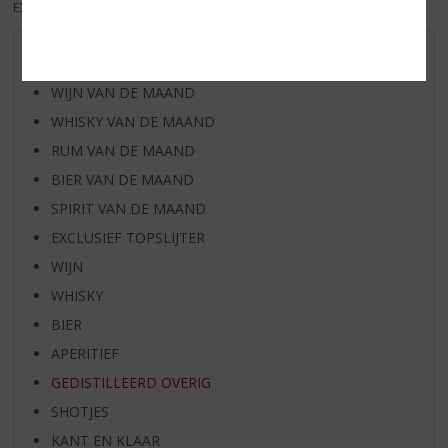
EXCL. BTW
INCL. BTW
AANBIEDINGEN
WIJN VAN DE MAAND
WHISKY VAN DE MAAND
RUM VAN DE MAAND
BIER VAN DE MAAND
SPIRIT VAN DE MAAND
EXCLUSIEF TOPSLIJTER
WIJN
WHISKY
BIER
APERITIEF
GEDISTILLEERD OVERIG
SHOTJES
KANT EN KLAAR