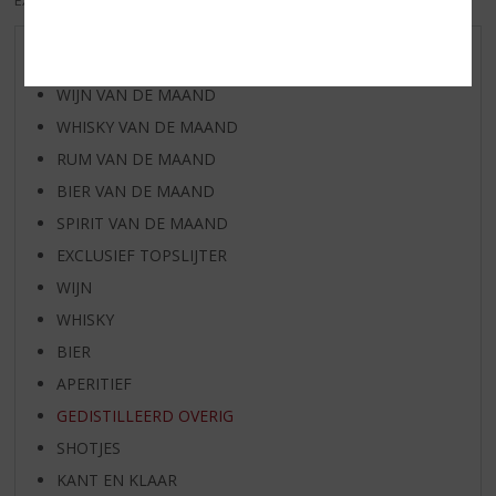
EXCL. BTW
INCL. BTW
AANBIEDINGEN
WIJN VAN DE MAAND
WHISKY VAN DE MAAND
RUM VAN DE MAAND
BIER VAN DE MAAND
SPIRIT VAN DE MAAND
EXCLUSIEF TOPSLIJTER
WIJN
WHISKY
BIER
APERITIEF
GEDISTILLEERD OVERIG
SHOTJES
KANT EN KLAAR