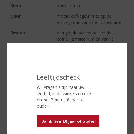
Kleur
donkerbruin
Geur
mooie koffiegeur met op de
achtergrond vanille en chocolade
Smaak
een goede balans tussen de
koffie, Jamaica rum en vanille
Afdronk
de koffie blijft het langst in de
mond aanwezig
Serveertip
puur of on the rocks
Leeftijdscheck
Reviews
Wij vragen altijd naar uw
leeftijd, in de winkels en ook
online. Bent u 18 jaar of
Schrijf een review
ouder?
Er zijn nog geen reviews geplaatst voor dit product
Ja, ik ben 18 jaar of ouder