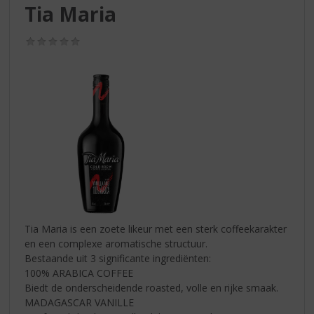
S
Tia Maria
p
r
(0,0
i
/
n
5)
g
n
a
a
r
d
e
n
a
v
i
Tia Maria is een zoete likeur met een sterk coffeekarakter
g
en een complexe aromatische structuur.
a
Bestaande uit 3 significante ingrediënten:
t
100% ARABICA COFFEE
i
Biedt de onderscheidende roasted, volle en rijke smaak.
e
MADAGASCAR VANILLE