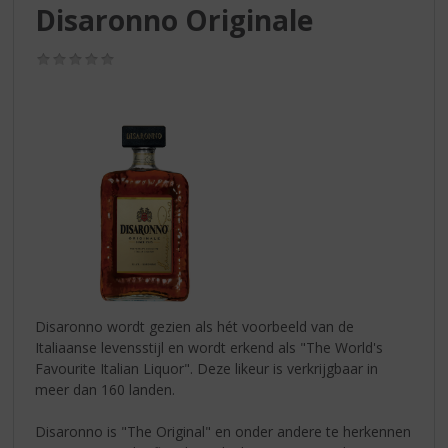
S
Disaronno Originale
p
r
(0,0
i
/
n
5)
g
n
a
a
r
d
e
n
a
v
i
Disaronno wordt gezien als hét voorbeeld van de
g
Italiaanse levensstijl en wordt erkend als "The World's
a
Favourite Italian Liquor". Deze likeur is verkrijgbaar in
t
meer dan 160 landen.
i
e
Disaronno is "The Original" en onder andere te herkennen