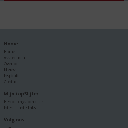
Home
Home
Assortiment
Over ons
Nieuws
Inspiratie
Contact
Mijn topSlijter
Herroepingsformulier
Interessante links
Volg ons