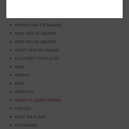
AANBIEDINGEN
WIJN VAN DE MAAND
WHISKY VAN DE MAAND
RUM VAN DE MAAND
BIER VAN DE MAAND
SPIRIT VAN DE MAAND
EXCLUSIEF TOPSLIJTER
WIJN
WHISKY
BIER
APERITIEF
GEDISTILLEERD OVERIG
SHOTJES
KANT EN KLAAR
FRISDRANK