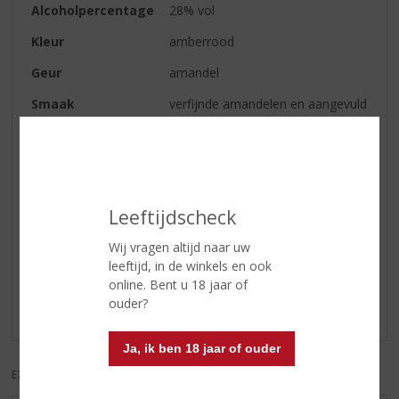
Alcoholpercentage
28% vol
Kleur
amberrood
Geur
amandel
Smaak
verfijnde amandelen en aangevuld
wordt door subtiele hints, zoals
zoete vanille en andere kruiden
Afdronk
zacht
Leeftijdscheck
Reviews
Wij vragen altijd naar uw
leeftijd, in de winkels en ook
Schrijf een review
online. Bent u 18 jaar of
ouder?
Er zijn nog geen reviews geplaatst voor dit product
Ja, ik ben 18 jaar of ouder
EXCL. BTW
INCL. BTW