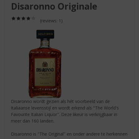
S
Disaronno Originale
p
r
(4,0
i
(reviews: 1)
/
n
5)
g
n
a
a
r
d
e
n
a
v
i
Disaronno wordt gezien als hét voorbeeld van de
g
Italiaanse levensstijl en wordt erkend als "The World's
a
Favourite Italian Liquor". Deze likeur is verkrijgbaar in
t
meer dan 160 landen.
i
e
Disaronno is "The Original" en onder andere te herkennen