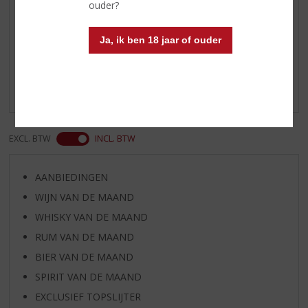
Abrikozenpitten
ouder?
Dit merk Amaretto schijnt juist geen amandelen te
Ja, ik ben 18 jaar of ouder
bevatten, maar abrikozenpitten, zodat ook mensen met
notenallergie dit kunnen drinken. Althans, dat heb ik op
diverse websites gelezen, inclusief de website van
Disaronno zelf.
EXCL. BTW
INCL. BTW
AANBIEDINGEN
WIJN VAN DE MAAND
WHISKY VAN DE MAAND
RUM VAN DE MAAND
BIER VAN DE MAAND
SPIRIT VAN DE MAAND
EXCLUSIEF TOPSLIJTER