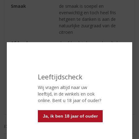
Smaak
de smaak is soepel en
evenwichtig en toch heel fris
hetgeen te danken is aan de
natuurlijke zuurgraad van de
citroen
Afdronk
de afdronk is lang en houdt de
mond fris, zonder een gevoel van
siroop
Leeftijdscheck
Reviews
Wij vragen altijd naar uw
Schrijf een review
leeftijd, in de winkels en ook
online. Bent u 18 jaar of ouder?
Er zijn nog geen reviews geplaatst voor dit product
Ja, ik ben 18 jaar of ouder
EXCL. BTW
INCL. BTW