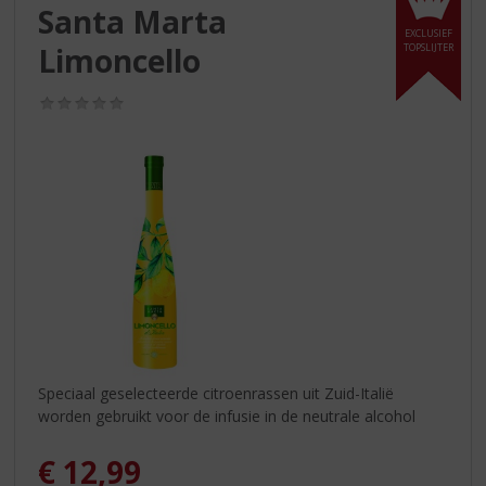
S
Santa Marta
p
EXCLUSIEF
r
Limoncello
TOPSLIJTER
i
n
(0,0
g
/
5)
n
a
a
r
d
e
n
a
v
i
g
a
Speciaal geselecteerde citroenrassen uit Zuid-Italië
t
worden gebruikt voor de infusie in de neutrale alcohol
i
e
€
12,99