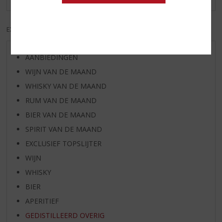
EXCL. BTW
INCL. BTW
AANBIEDINGEN
WIJN VAN DE MAAND
WHISKY VAN DE MAAND
RUM VAN DE MAAND
BIER VAN DE MAAND
SPIRIT VAN DE MAAND
EXCLUSIEF TOPSLIJTER
WIJN
WHISKY
BIER
APERITIEF
GEDISTILLEERD OVERIG