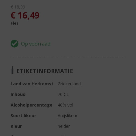
Originele prijs was:
€
18,99
, Huidige prijs is:
€
16,49
Fles
ETIKETINFORMATIE
Land van Herkomst
Griekenland
Inhoud
70 CL
Alcoholpercentage
40% vol
Soort likeur
Anijslikeur
Kleur
helder