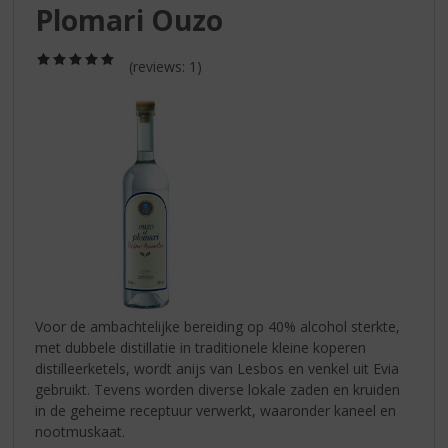
S
Plomari Ouzo
p
r
(5,0
i
(reviews: 1)
/
n
5)
g
n
a
a
r
d
e
n
a
v
i
Voor de ambachtelijke bereiding op 40% alcohol sterkte,
g
met dubbele distillatie in traditionele kleine koperen
a
distilleerketels, wordt anijs van Lesbos en venkel uit Evia
t
gebruikt. Tevens worden diverse lokale zaden en kruiden
i
in de geheime receptuur verwerkt, waaronder kaneel en
e
nootmuskaat.