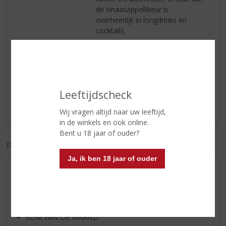
de sinaasappellikeur is
overheerlijk in longdrinks en
cocktails.
Reviews
Schrijf een review
Leeftijdscheck
Er zijn nog geen reviews geplaatst voor dit product
Wij vragen altijd naar uw leeftijd,
in de winkels en ook online.
Bent u 18 jaar of ouder?
EXCL. BTW
INCL. BTW
Ja, ik ben 18 jaar of ouder
AANBIEDINGEN
WIJN VAN DE MAAND
WHISKY VAN DE MAAND
RUM VAN DE MAAND