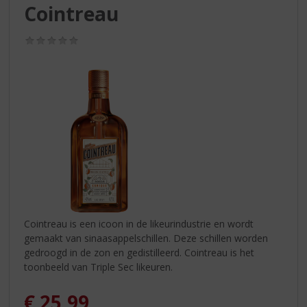
S
Cointreau
p
r
(0,0
i
/
n
5)
g
n
a
a
r
d
e
n
a
v
i
Cointreau is een icoon in de likeurindustrie en wordt
g
gemaakt van sinaasappelschillen. Deze schillen worden
a
gedroogd in de zon en gedistilleerd. Cointreau is het
t
toonbeeld van Triple Sec likeuren.
i
e
€
25,99