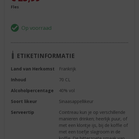
Fles
ETIKETINFORMATIE
Land van Herkomst
Frankrijk
Inhoud
70 CL
Alcoholpercentage
40% vol
Soort likeur
Sinaasappellikeur
Serveertip
Cointreau kun je op verschillende
manieren drinken; heerlijk puur, of
met een klontje ijs, bij de koffie of
met een toefje slagroom in de
koffie. De bitterzoete smaak van