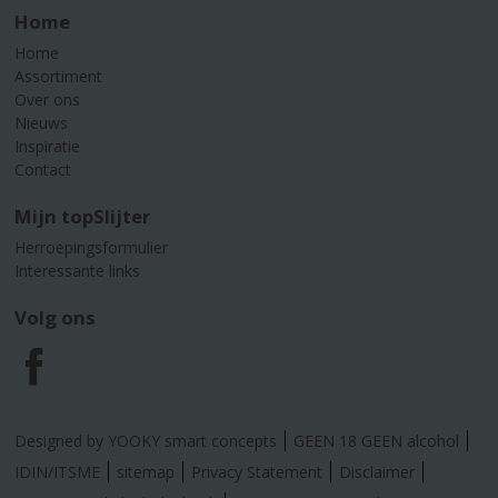
Home
Home
Assortiment
Over ons
Nieuws
Inspiratie
Contact
Mijn topSlijter
Herroepingsformulier
Interessante links
Volg ons
F
a
Designed by YOOKY smart concepts
GEEN 18 GEEN alcohol
c
IDIN/ITSME
sitemap
Privacy Statement
Disclaimer