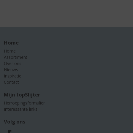
Home
Home
Assortiment
Over ons
Nieuws
Inspiratie
Contact
Mijn topSlijter
Herroepingsformulier
Interessante links
Volg ons