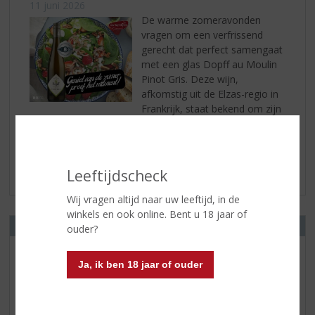
11 juni 2026
De warme zomeravonden
vragen om een verfrissend
gerecht dat perfect samengaat
met een glas Dopff au Moulin
Pinot Gris. Deze wijn,
afkomstig uit de Elzas-regio in
Frankrijk, staat bekend om zijn
...
lees verder
Leeftijdscheck
Wij vragen altijd naar uw leeftijd, in de
winkels en ook online. Bent u 18 jaar of
OPENINGSTIJDEN
ouder?
Smans
Ja, ik ben 18 jaar of ouder
Slotplein 18
2902 HP CAPELLE AAN DEN IJSSEL