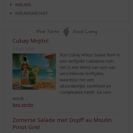
S
NIEUWS
p
r
NIEUWSARCHIEF
i
n
Fine Taste
Good Living
g
n
NIEUWS
Cubay Mojito!
a
14 juli 2026
a
Ron Cubay Añejo Suave Rum is
r
een verfijnde Cubaanse rum.
d
Het is een blend van rum van
e
verschillende leeftijden,
n
waardoor het een
a
uitzonderlijke zachtheid en
v
complexiteit heeft. De rum
i
wordt ...
g
lees verder
a
t
Zomerse Salade met Dopff au Moulin
i
e
Pinot Gris!