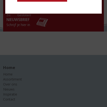
Do
:
10:00 tot 18:00 uur
Vr
:
10:00 tot 18:00 uur
Za
:
10:00 tot 18:00 uur
Zo:
Gesloten!
NIEUWSBRIEF
Schrijf je hier in
Home
Home
Assortiment
Over ons
Nieuws
Inspiratie
Contact