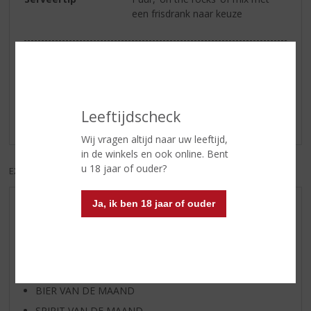
een frisdrank naar keuze
Reviews
Schrijf een review
Leeftijdscheck
Er zijn nog geen reviews geplaatst voor dit product
Wij vragen altijd naar uw leeftijd,
in de winkels en ook online. Bent
u 18 jaar of ouder?
EXCL. BTW
INCL. BTW
Ja, ik ben 18 jaar of ouder
AANBIEDINGEN
WIJN VAN DE MAAND
WHISKY VAN DE MAAND
RUM VAN DE MAAND
BIER VAN DE MAAND
SPIRIT VAN DE MAAND