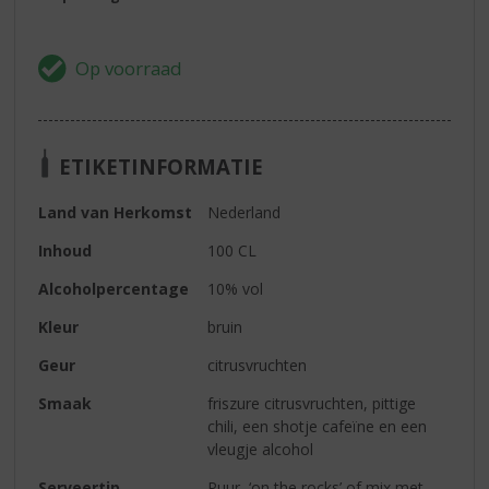
ETIKETINFORMATIE
Land van Herkomst
Nederland
Inhoud
100 CL
Alcoholpercentage
10% vol
Kleur
bruin
Geur
citrusvruchten
Smaak
friszure citrusvruchten, pittige
chili, een shotje cafeïne en een
vleugje alcohol
Serveertip
Puur, ‘on the rocks’ of mix met