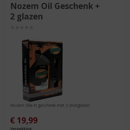
S
Nozem Oil Geschenk +
p
r
2 glazen
i
n
(0,0
g
/
5)
n
a
a
r
d
e
n
a
v
i
g
a
Nozem Olie in geschenk met 2 shotglazen
t
i
€
19,99
e
Verpakking