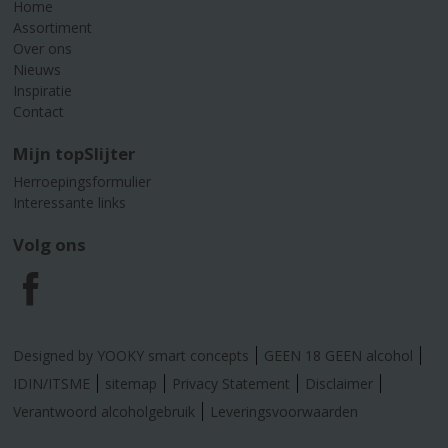
Home
Assortiment
Over ons
Nieuws
Inspiratie
Contact
Mijn topSlijter
Herroepingsformulier
Interessante links
Volg ons
F
a
Designed by YOOKY smart concepts
GEEN 18 GEEN alcohol
c
IDIN/ITSME
sitemap
Privacy Statement
Disclaimer
Verantwoord alcoholgebruik
Leveringsvoorwaarden
e