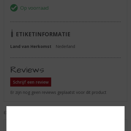
ETIKETINFORMATIE
Land van Herkomst
Nederland
Reviews
Schrijf een review
Er zijn nog geen reviews geplaatst voor dit product
EXCL. BTW
INCL. BTW
AANBIEDINGEN