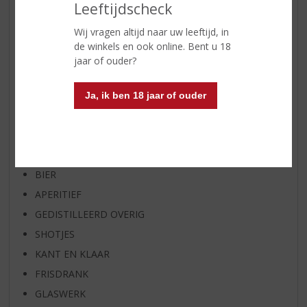
Leeftijdscheck
WIJN VAN DE MAAND
Wij vragen altijd naar uw leeftijd, in
WHISKY VAN DE MAAND
de winkels en ook online. Bent u 18
RUM VAN DE MAAND
jaar of ouder?
BIER VAN DE MAAND
SPIRIT VAN DE MAAND
Ja, ik ben 18 jaar of ouder
EXCLUSIEF TOPSLIJTER
WIJN
WHISKY
BIER
APERITIEF
GEDISTILLEERD OVERIG
SHOTJES
KANT EN KLAAR
FRISDRANK
GLASWERK