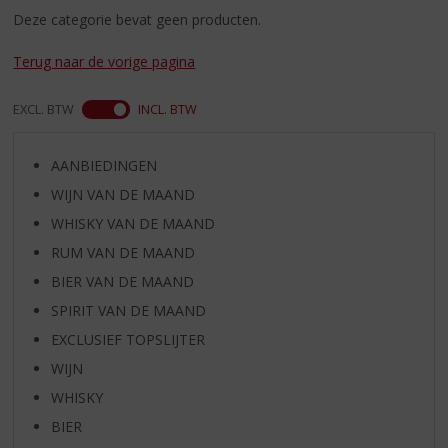
S
Deze categorie bevat geen producten.
p
r
Terug naar de vorige pagina
i
n
g
EXCL. BTW
INCL. BTW
n
a
AANBIEDINGEN
a
r
WIJN VAN DE MAAND
d
WHISKY VAN DE MAAND
e
RUM VAN DE MAAND
n
a
BIER VAN DE MAAND
v
SPIRIT VAN DE MAAND
i
g
EXCLUSIEF TOPSLIJTER
a
WIJN
t
WHISKY
i
e
BIER