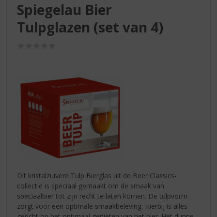
S
Spiegelau Bier
p
r
Tulpglazen (set van 4)
i
n
(0,0
g
/
5)
n
a
a
r
d
e
n
a
v
i
g
a
Dit kristalzuivere Tulp Bierglas uit de Beer Classics-
t
collectie is speciaal gemaakt om de smaak van
i
speciaalbier tot zijn recht te laten komen. De tulpvorm
e
zorgt voor een optimale smaakbeleving. Hierbij is alles
gericht op het optimaal genieten van het bier. Het dunne