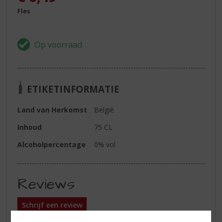
Fles
ETIKETINFORMATIE
Land van Herkomst
België
Inhoud
75 CL
Alcoholpercentage
0% vol
Reviews
Schrijf een review