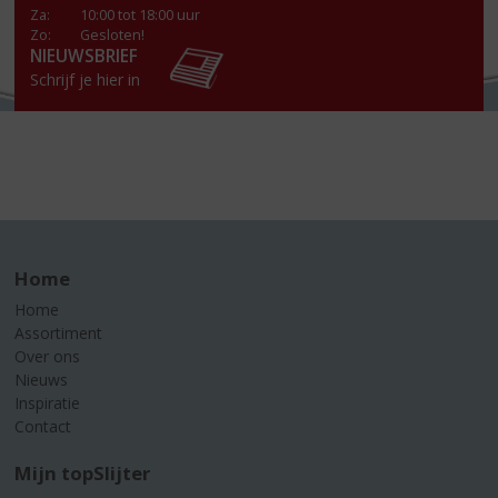
Za
:
10:00 tot 18:00 uur
Zo:
Gesloten!
NIEUWSBRIEF
Schrijf je hier in
Home
Home
Assortiment
Over ons
Nieuws
Inspiratie
Contact
Mijn topSlijter