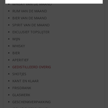
WHISKY VAN DE MAAND
RUM VAN DE MAAND
BIER VAN DE MAAND
SPIRIT VAN DE MAAND
EXCLUSIEF TOPSLIJTER
WIJN
WHISKY
BIER
APERITIEF
GEDISTILLEERD OVERIG
SHOTJES
KANT EN KLAAR
FRISDRANK
GLASWERK
GESCHENKVERPAKKING