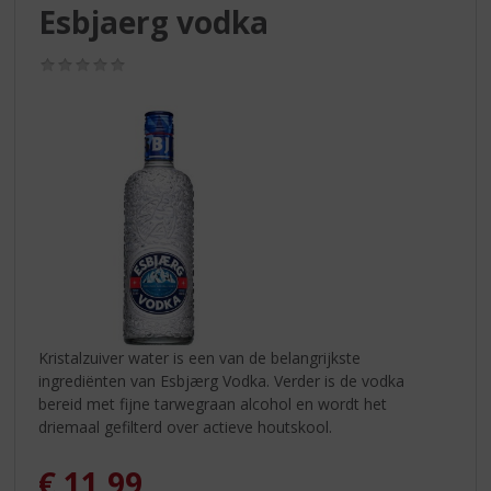
S
Esbjaerg vodka
p
r
(0,0
i
/
n
5)
g
n
a
a
r
d
e
n
a
v
i
Kristalzuiver water is een van de belangrijkste
g
ingrediënten van Esbjærg Vodka. Verder is de vodka
a
bereid met fijne tarwegraan alcohol en wordt het
t
driemaal gefilterd over actieve houtskool.
i
e
€
11,99