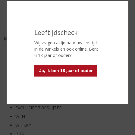
Schrijf een review
Er zijn nog geen reviews geplaatst voor dit product
Leeftijdscheck
EXCL. BTW
INCL. BTW
Wij vragen altijd naar uw leeftijd,
in de winkels en ook online. Bent
u 18 jaar of ouder?
AANBIEDINGEN
WIJN VAN DE MAAND
Ja, ik ben 18 jaar of ouder
WHISKY VAN DE MAAND
RUM VAN DE MAAND
BIER VAN DE MAAND
SPIRIT VAN DE MAAND
EXCLUSIEF TOPSLIJTER
WIJN
WHISKY
BIER