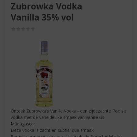
S
Zubrowka Vodka
p
r
Vanilla 35% vol
i
n
(0,0
g
/
5)
n
a
a
r
d
e
n
a
v
i
g
a
Ontdek Zubrowka’s Vanille Vodka - een zijdezachte Poolse
t
vodka met de verleidelijke smaak van vanille uit
i
Madagascar.
e
Deze vodka is zacht en subtiel qua smaak
Perfect voor heerlijke cocktails zoals de Pornstar Martini.