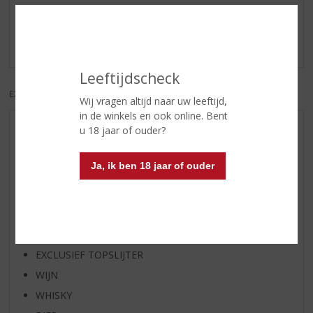
Schrijf een review
Er zijn nog geen reviews geplaatst voor dit product
Leeftijdscheck
EXCL. BTW
INCL. BTW
Wij vragen altijd naar uw leeftijd,
in de winkels en ook online. Bent
u 18 jaar of ouder?
AANBIEDINGEN
WIJN VAN DE MAAND
Ja, ik ben 18 jaar of ouder
WHISKY VAN DE MAAND
RUM VAN DE MAAND
BIER VAN DE MAAND
SPIRIT VAN DE MAAND
EXCLUSIEF TOPSLIJTER
WIJN
WHISKY