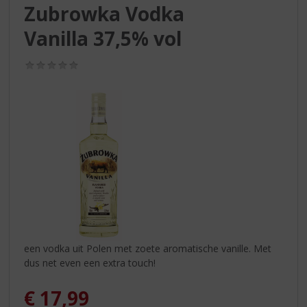
S
Zubrowka Vodka
p
r
Vanilla 37,5% vol
i
n
(0,0
g
/
5)
n
a
a
r
d
e
n
a
v
i
g
a
een vodka uit Polen met zoete aromatische vanille. Met
t
dus net even een extra touch!
i
e
€
17,99