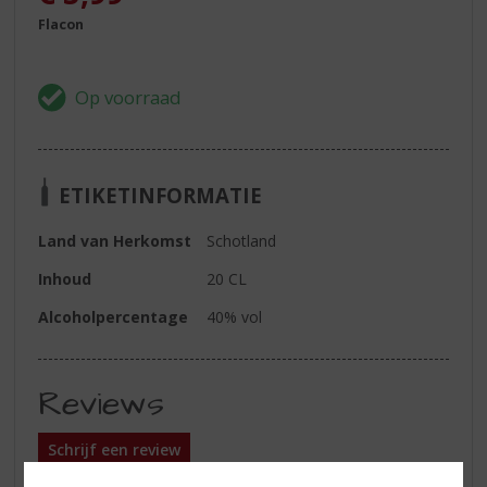
Flacon
ETIKETINFORMATIE
Land van Herkomst
Schotland
Inhoud
20 CL
Alcoholpercentage
40% vol
Reviews
Schrijf een review