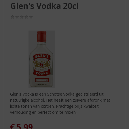
S
Glen's Vodka 20cl
p
r
(0,0
i
/
n
5)
g
n
a
a
r
d
e
n
a
v
i
Glen's Vodka is een Schotse vodka gedistilleerd uit
g
natuurlijke alcohol. Het heeft een zuivere afdronk met
a
lichte tonen van citroen. Prachtige prijs kwaliteit
t
verhouding en perfect om te mixen.
i
e
€
5,99