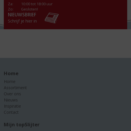
Za
:
10:00 tot 18:00 uur
Zo:
Gesloten!
NIEUWSBRIEF
Schrijf je hier in
Home
Home
Assortiment
Over ons
Nieuws
Inspiratie
Contact
Mijn topSlijter