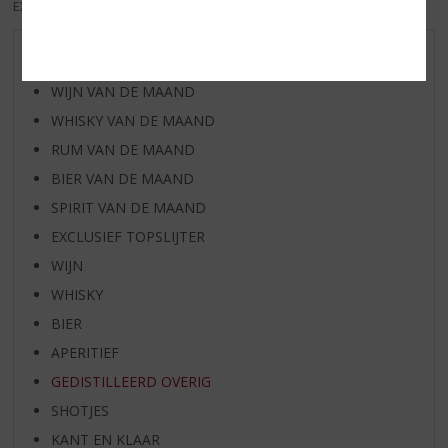
EXCL. BTW
INCL. BTW
AANBIEDINGEN
WIJN VAN DE MAAND
WHISKY VAN DE MAAND
RUM VAN DE MAAND
BIER VAN DE MAAND
SPIRIT VAN DE MAAND
EXCLUSIEF TOPSLIJTER
WIJN
WHISKY
BIER
APERITIEF
GEDISTILLEERD OVERIG
SHOTJES
KANT EN KLAAR