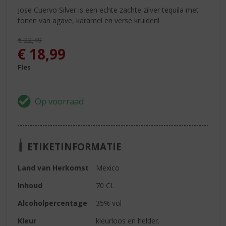
Jose Cuervo Silver is een echte zachte zilver tequila met
tonen van agave, karamel en verse kruiden!
Originele prijs was:
€
22,49
, Huidige prijs is:
€
18,99
Fles
ETIKETINFORMATIE
Land van Herkomst
Mexico
Inhoud
70 CL
Alcoholpercentage
35% vol
Kleur
kleurloos en helder.