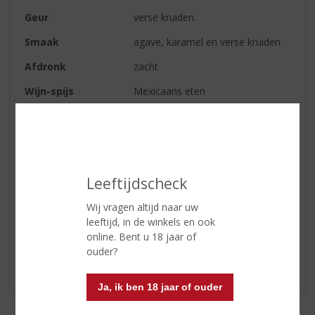
Geur
verse kruiden.
Smaak
agave, karamel en verse kruiden.
Afdronk
zacht
Wijn-spijs
Mexicaans eten
Serveertip
met jus 'd Orange en grenadine
siroop of als shot!
5 tot 7 °C
Leeftijdscheck
Wij vragen altijd naar uw
Reviews
leeftijd, in de winkels en ook
online. Bent u 18 jaar of
Schrijf een review
ouder?
Er zijn nog geen reviews geplaatst voor dit product
Ja, ik ben 18 jaar of ouder