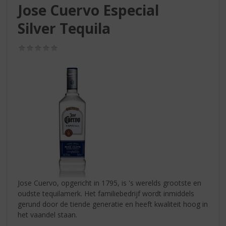
S
Jose Cuervo Especial
p
r
Silver Tequila
i
n
(0,0
g
/
5)
n
a
a
r
d
e
n
a
v
i
g
a
Jose Cuervo, opgericht in 1795, is 's werelds grootste en
t
oudste tequilamerk. Het familiebedrijf wordt inmiddels
i
gerund door de tiende generatie en heeft kwaliteit hoog in
e
het vaandel staan.