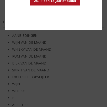
Ja, ik ben 18 jaar of ouder
Er zijn nog geen reviews geplaatst voor dit product
EXCL. BTW
INCL. BTW
AANBIEDINGEN
WIJN VAN DE MAAND
WHISKY VAN DE MAAND
RUM VAN DE MAAND
BIER VAN DE MAAND
SPIRIT VAN DE MAAND
EXCLUSIEF TOPSLIJTER
WIJN
WHISKY
BIER
APERITIEF