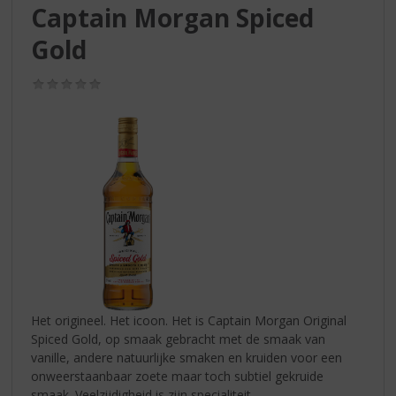
S
Captain Morgan Spiced
p
r
Gold
i
n
(0,0
g
/
5)
n
a
a
r
d
e
n
a
v
i
g
a
Het origineel. Het icoon. Het is Captain Morgan Original
t
Spiced Gold, op smaak gebracht met de smaak van
i
vanille, andere natuurlijke smaken en kruiden voor een
e
onweerstaanbaar zoete maar toch subtiel gekruide
smaak. Veelzijdigheid is zijn specialiteit.