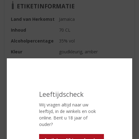
ETIKETINFORMATIE
Land van Herkomst
Jamaica
Inhoud
70 CL
Alcoholpercentage
35% vol
Kleur
goudkleurig, amber
Geur
zachte kruiden en natuurlijke
aroma's
Smaak
kruidige rum, met een zachte
vanille smaak
Leeftijdscheck
Afdronk
zacht, met hinten van vanille.
Wij vragen altijd naar uw
leeftijd, in de winkels en ook
online. Bent u 18 jaar of
Reviews
ouder?
Schrijf een review