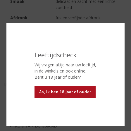
Smaak
delicaat en zacht met een lichte
zoetheid
Afdronk
fris en verfijnde afdronk
Reviews
Schrijf een review
Leeftijdscheck
Er zijn nog geen reviews geplaatst voor dit product
Wij vragen altijd naar uw leeftijd,
in de winkels en ook online.
Bent u 18 jaar of ouder?
EXCL. BTW
INCL. BTW
Ja, ik ben 18 jaar of ouder
AANBIEDINGEN
WIJN VAN DE MAAND
WHISKY VAN DE MAAND
RUM VAN DE MAAND