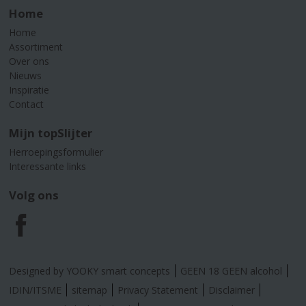
Home
Home
Assortiment
Over ons
Nieuws
Inspiratie
Contact
Mijn topSlijter
Herroepingsformulier
Interessante links
Volg ons
F
a
Designed by YOOKY smart concepts
GEEN 18 GEEN alcohol
c
IDIN/ITSME
sitemap
Privacy Statement
Disclaimer