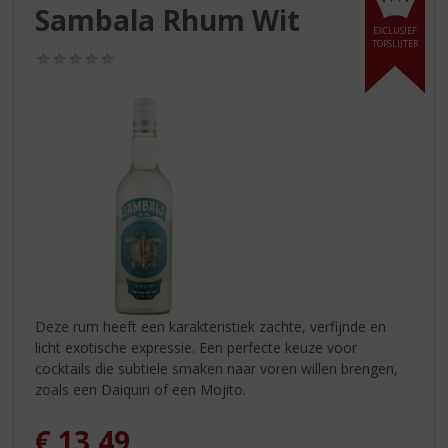
S
Sambala Rhum Wit
p
EXCLUSIEF
r
TOPSLIJTER
(0,0
i
/
n
5)
g
n
a
a
r
d
e
n
a
v
i
Deze rum heeft een karakteristiek zachte, verfijnde en
g
licht exotische expressie. Een perfecte keuze voor
a
cocktails die subtiele smaken naar voren willen brengen,
t
zoals een Daiquiri of een Mojito.
i
e
€
13,49