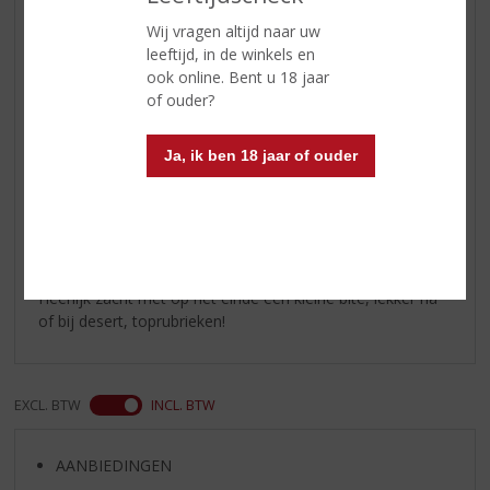
Echt een lekkere rum het is een Don Papa voor een
Wij vragen altijd naar uw
Bacardi prijs Fijn aroma goeie afdronk een echte
leeftijd, in de winkels en
aanrader
ook online. Bent u 18 jaar
of ouder?
Richard
Ja, ik ben 18 jaar of ouder
24-11-2024
(5,0
/
5)
5 sterren rum
Heerlijk zacht met op het einde een kleine bite, lekker na
of bij desert, toprubrieken!
EXCL. BTW
INCL. BTW
AANBIEDINGEN