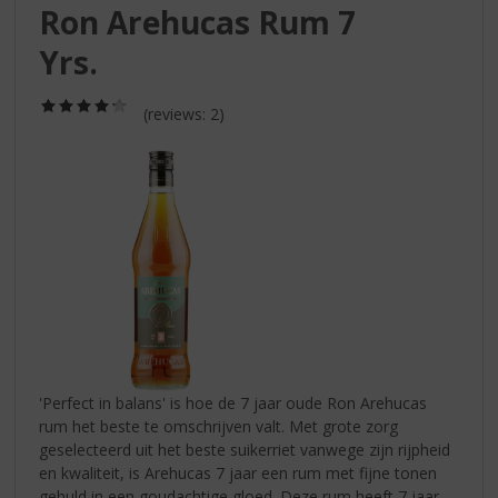
S
Ron Arehucas Rum 7
p
r
Yrs.
i
n
(4,3
(reviews: 2)
g
/
5)
n
a
a
r
d
e
n
a
v
i
g
a
'Perfect in balans' is hoe de 7 jaar oude Ron Arehucas
t
rum het beste te omschrijven valt. Met grote zorg
i
geselecteerd uit het beste suikerriet vanwege zijn rijpheid
e
en kwaliteit, is Arehucas 7 jaar een rum met fijne tonen
gehuld in een goudachtige gloed. Deze rum heeft 7 jaar