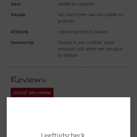
Geur
vanille en caramel
Smaak
vol, met tonen van chocolade en
pruimen
Afdronk
rond en perfect in balans
Serveertip
heerlijk in een cocktail, maar
misstaat ook zeker niet om puur
te drinken
Reviews
Schrijf een review
Peter Kleine
07-01-2026
(3,5
/
5)
Leeftijdscheck
Topper