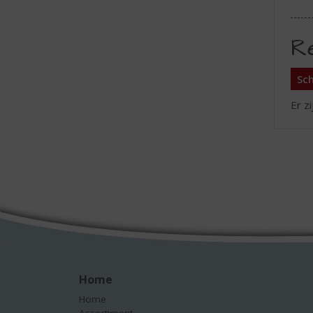
R
Sch
Er z
Home
Home