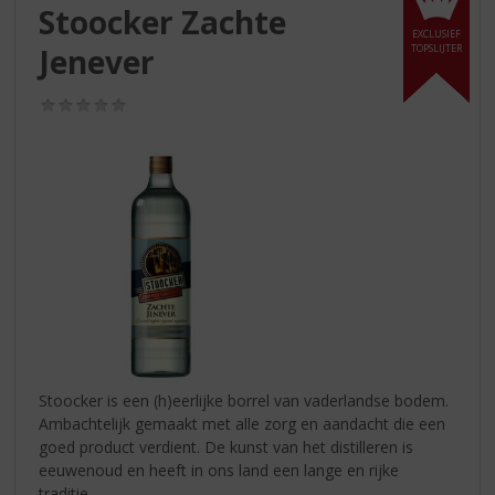
S
Stoocker Zachte
p
EXCLUSIEF
r
Jenever
TOPSLIJTER
i
n
(0,0
g
/
5)
n
a
a
r
d
e
n
a
v
i
g
a
Stoocker is een (h)eerlijke borrel van vaderlandse bodem.
t
Ambachtelijk gemaakt met alle zorg en aandacht die een
i
goed product verdient. De kunst van het distilleren is
e
eeuwenoud en heeft in ons land een lange en rijke
traditie.