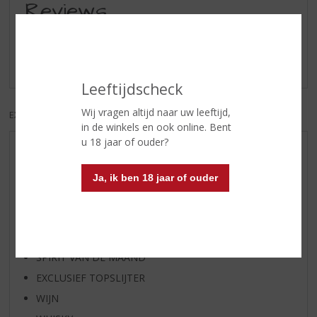
Reviews
Schrijf een review
Er zijn nog geen reviews geplaatst voor dit product
Leeftijdscheck
Wij vragen altijd naar uw leeftijd,
EXCL. BTW
INCL. BTW
in de winkels en ook online. Bent
u 18 jaar of ouder?
AANBIEDINGEN
WIJN VAN DE MAAND
Ja, ik ben 18 jaar of ouder
WHISKY VAN DE MAAND
RUM VAN DE MAAND
BIER VAN DE MAAND
SPIRIT VAN DE MAAND
EXCLUSIEF TOPSLIJTER
WIJN