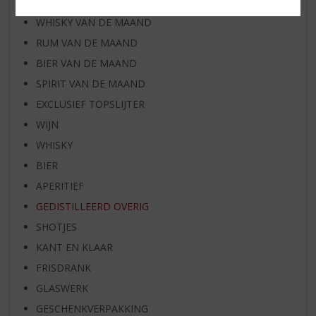
WIJN VAN DE MAAND
WHISKY VAN DE MAAND
RUM VAN DE MAAND
BIER VAN DE MAAND
SPIRIT VAN DE MAAND
EXCLUSIEF TOPSLIJTER
WIJN
WHISKY
BIER
APERITIEF
GEDISTILLEERD OVERIG
SHOTJES
KANT EN KLAAR
FRISDRANK
GLASWERK
GESCHENKVERPAKKING