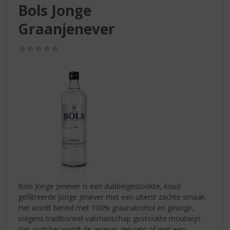
S
Bols Jonge
p
r
Graanjenever
i
n
(0,0
g
/
5)
n
a
a
r
d
e
n
a
v
i
g
a
Bols Jonge Jenever is een dubbelgestookte, koud
t
gefiltreerde jonge jenever met een uiterst zachte smaak.
i
Het wordt bereid met 100% graanalcohol en geurige,
e
volgens traditioneel vakmanschap gestookte moutwijn.
Van oudsher wordt de jenever gekoeld of met een