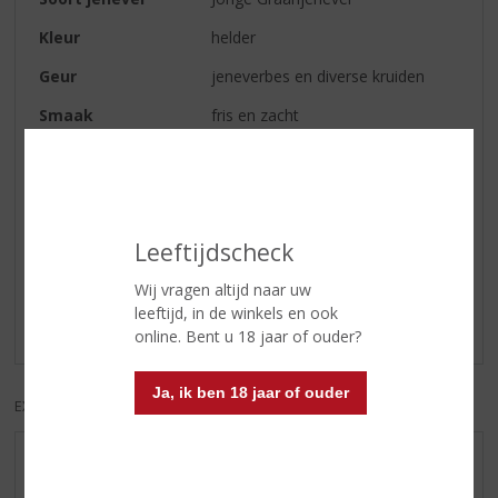
Kleur
helder
Geur
jeneverbes en diverse kruiden
Smaak
fris en zacht
Afdronk
zacht
Reviews
Leeftijdscheck
Schrijf een review
Wij vragen altijd naar uw
leeftijd, in de winkels en ook
Er zijn nog geen reviews geplaatst voor dit product
online. Bent u 18 jaar of ouder?
Ja, ik ben 18 jaar of ouder
EXCL. BTW
INCL. BTW
AANBIEDINGEN