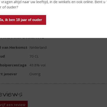
 vragen altijd naar uw leeftijd, in de winkels en ook online. Bent u
ar of ouder?
Ja, ik ben 18 jaar of ouder
TIKETINFORMATIE
d van Herkomst
Nederland
oud
70 CL
oholpercentage
43.8% vol
t jenever
Overig
eviews
rijf een review