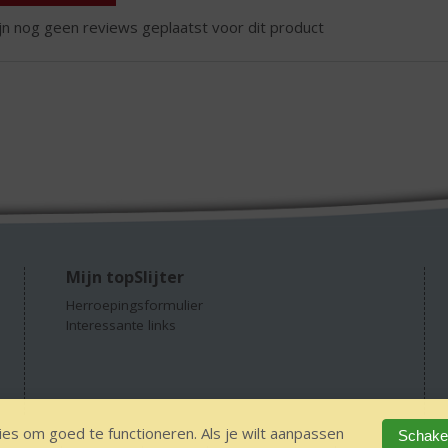
ijn nog geen reviews geplaatst voor dit product
Mijn topSlijter
Herroepingsformulier
Interessante links
es om goed te functioneren. Als je wilt aanpassen
Schakel