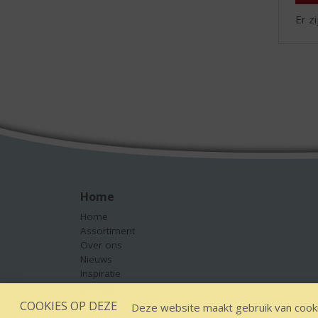
Er z
Home
Home
Assortiment
Over ons
Nieuws
Inspiratie
Contact
COOKIES OP DEZE
Deze website maakt gebruik van cooki