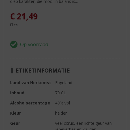
diep karakter, die mooi in balans is...
€
21,49
Fles
ETIKETINFORMATIE
Land van Herkomst
Engeland
Inhoud
70 CL
Alcoholpercentage
40% vol
Kleur
helder
Geur
veel citrus, een lichte geur van
jeneverbes en kruiden