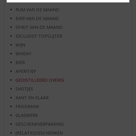
WHISKY VAN DE MAAND
RUM VAN DE MAAND
BIER VAN DE MAAND
SPIRIT VAN DE MAAND
EXCLUSIEF TOPSLIJTER
WIJN
WHISKY
BIER
APERITIEF
GEDISTILLEERD OVERIG
SHOTJES
KANT EN KLAAR
FRISDRANK
GLASWERK
GESCHENKVERPAKKING
(RELATIE)GESCHENKEN