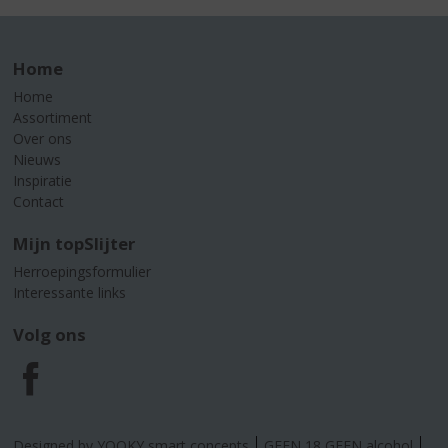
Home
Home
Assortiment
Over ons
Nieuws
Inspiratie
Contact
Mijn topSlijter
Herroepingsformulier
Interessante links
Volg ons
F
a
Designed by YOOKY smart concepts
GEEN 18 GEEN alcohol