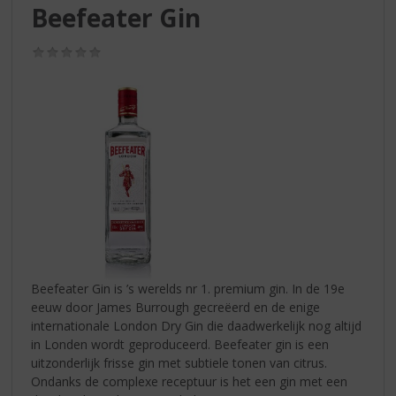
S
Beefeater Gin
p
r
(0,0
i
/
n
5)
g
n
a
a
r
d
e
n
a
v
i
Beefeater Gin is ’s werelds nr 1. premium gin. In de 19e
g
eeuw door James Burrough gecreëerd en de enige
a
internationale London Dry Gin die daadwerkelijk nog altijd
t
in Londen wordt geproduceerd. Beefeater gin is een
i
uitzonderlijk frisse gin met subtiele tonen van citrus.
e
Ondanks de complexe receptuur is het een gin met een