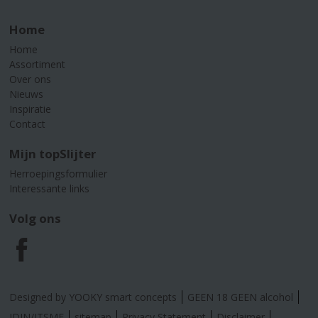
Home
Home
Assortiment
Over ons
Nieuws
Inspiratie
Contact
Mijn topSlijter
Herroepingsformulier
Interessante links
Volg ons
F
a
Designed by YOOKY smart concepts
GEEN 18 GEEN alcohol
IDIN/ITSME
sitemap
Privacy Statement
Disclaimer