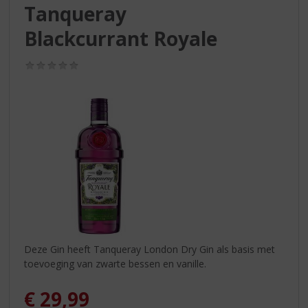
S
Tanqueray
p
r
Blackcurrant Royale
i
n
(0,0
g
/
5)
n
a
a
r
d
e
n
a
v
i
g
a
Deze Gin heeft Tanqueray London Dry Gin als basis met
t
toevoeging van zwarte bessen en vanille.
i
e
€
29,99