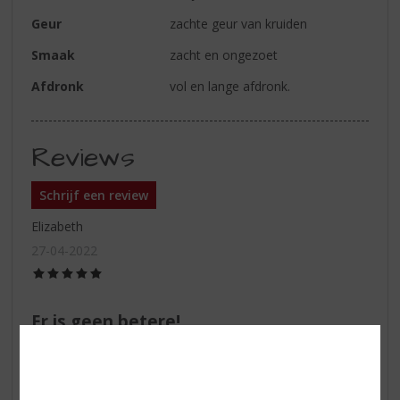
Geur
zachte geur van kruiden
Smaak
zacht en ongezoet
Afdronk
vol en lange afdronk.
Reviews
Schrijf een review
Elizabeth
27-04-2022
(5,0
/
5)
Er is geen betere!
Van alle kruidenbitters is Weduwe Joustra voor mij dé
grote favoriet! Top!