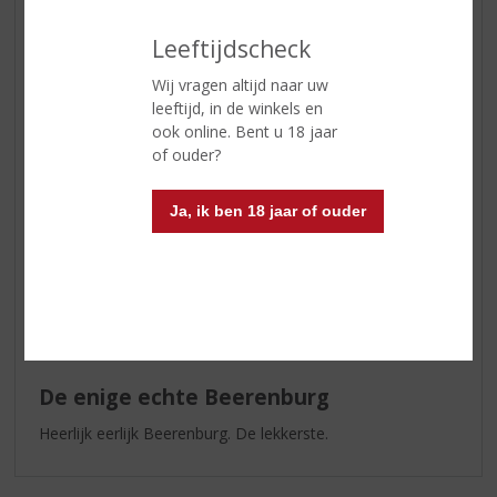
Jo Willy
Leeftijdscheck
27-04-2021
Wij vragen altijd naar uw
(5,0
/
leeftijd, in de winkels en
5)
ook online. Bent u 18 jaar
Hééééérlijk!!
of ouder?
Heb diverse Berenburgers geproefd, maar de enige echte
slaat echt alles.
Ja, ik ben 18 jaar of ouder
Selleke
01-09-2019
(5,0
/
5)
De enige echte Beerenburg
Heerlijk eerlijk Beerenburg. De lekkerste.