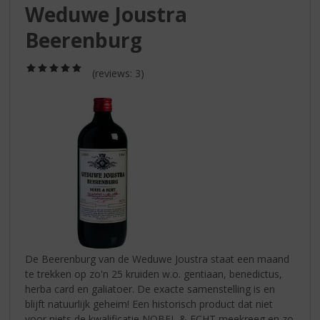
S
Weduwe Joustra
p
r
Beerenburg
i
n
(5,0
(reviews: 3)
g
/
5)
n
a
a
r
d
e
n
a
v
i
g
a
De Beerenburg van de Weduwe Joustra staat een maand
t
te trekken op zo'n 25 kruiden w.o. gentiaan, benedictus,
i
herba card en galiatoer. De exacte samenstelling is en
e
blijft natuurlijk geheim! Een historisch product dat niet
voor niets de kwalificatie NOBEL & ECHT meekreeg en zo