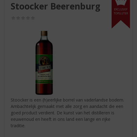
S
Stoocker Beerenburg
p
EXCLUSIEF
r
TOPSLIJTER
(0,0
i
/
n
5)
g
n
a
a
r
d
e
n
a
v
i
Stoocker is een (h)eerlijke borrel van vaderlandse bodem.
g
Ambachtelijk gemaakt met alle zorg en aandacht die een
a
goed product verdient. De kunst van het distilleren is
t
eeuwenoud en heeft in ons land een lange en rijke
i
traditie.
e