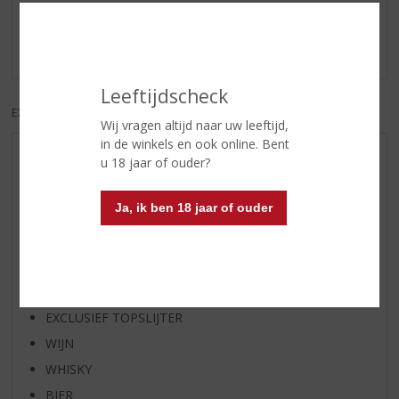
Schrijf een review
Er zijn nog geen reviews geplaatst voor dit product
Leeftijdscheck
EXCL. BTW
INCL. BTW
Wij vragen altijd naar uw leeftijd,
in de winkels en ook online. Bent
AANBIEDINGEN
u 18 jaar of ouder?
WIJN VAN DE MAAND
Ja, ik ben 18 jaar of ouder
WHISKY VAN DE MAAND
RUM VAN DE MAAND
BIER VAN DE MAAND
SPIRIT VAN DE MAAND
EXCLUSIEF TOPSLIJTER
WIJN
WHISKY
BIER