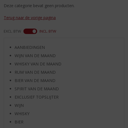
S
Deze categorie bevat geen producten.
p
r
Terug naar de vorige pagina
i
n
g
EXCL. BTW
INCL. BTW
n
a
AANBIEDINGEN
a
r
WIJN VAN DE MAAND
d
WHISKY VAN DE MAAND
e
RUM VAN DE MAAND
n
a
BIER VAN DE MAAND
v
SPIRIT VAN DE MAAND
i
g
EXCLUSIEF TOPSLIJTER
a
WIJN
t
WHISKY
i
e
BIER