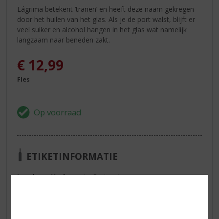
Lágrima betekent ‘tranen’ en heeft deze naam gekregen
door het huilen van het glas. Als je de port walst, blijft er
veel suiker en alcohol hangen in het glas wat namelijk
langzaam naar beneden zakt.
€
12,99
Fles
ETIKETINFORMATIE
Land van Herkomst
Portugal
Inhoud
75 CL
Alcoholpercentage
20% vol