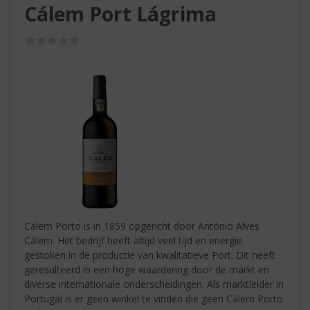
S
Cálem Port Lágrima
p
r
(0,0
i
/
n
5)
g
n
a
a
r
d
e
n
a
v
i
Cálem Porto is in 1859 opgericht door António Alves
g
Cálem. Het bedrijf heeft altijd veel tijd en energie
a
gestoken in de productie van kwalitatieve Port. Dit heeft
t
geresulteerd in een hoge waardering door de markt en
i
diverse internationale onderscheidingen. Als marktleider in
e
Portugal is er geen winkel te vinden die geen Cálem Porto