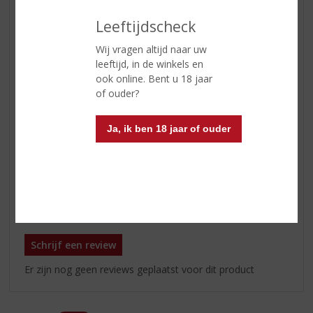
Soort wijn
Wit
Leeftijdscheck
Kleur
goudgeel
Wij vragen altijd naar uw
Geur
honing en gedroogde vruchten
leeftijd, in de winkels en
ook online. Bent u 18 jaar
Smaak
zoet, stroperig en fruitig
of ouder?
Afdronk
intens en complex
Ja, ik ben 18 jaar of ouder
Wijn-spijs
blauwe kaas en dessert met fruit
Serveertip
tussen 8 - 10 °C.
Reviews
Schrijf een review
Er zijn nog geen reviews geplaatst voor dit product