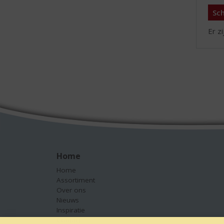
Sch
Er z
Home
Home
Assortiment
Over ons
Nieuws
Inspiratie
Contact