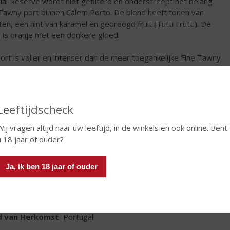
ial Reserve wordt niet gefilterd en onderstreept het belang
Tawny port binnen Cálem Porto. De blend heeft tonen van
ten, een hint van karamel en gedroogd fruit (Tutti Frutti). De
r is oranje met een donkere gloed.
ort is voller en intenser dan de meer toegankelijke Fine Tawny
iedt meer fruit dan in de notige 10 Years Old Tawny Port.
€
19,99
Leeftijdscheck
Fles
Wij vragen altijd naar uw leeftijd, in de winkels en ook online. Bent
u 18 jaar of ouder?
Ja, ik ben 18 jaar of ouder
TIKETINFORMATIE
d van Herkomst
Portugal