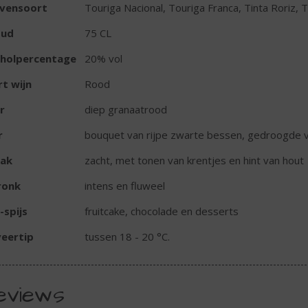
ivensoort
Touriga Nacional, Touriga Franca, Tinta Roriz, T
oud
75 CL
oholpercentage
20% vol
t wijn
Rood
r
diep granaatrood
r
bouquet van rijpe zwarte bessen, gedroogde v
ak
zacht, met tonen van krentjes en hint van hout
ronk
intens en fluweel
-spijs
fruitcake, chocolade en desserts
eertip
tussen 18 - 20 °C.
eviews