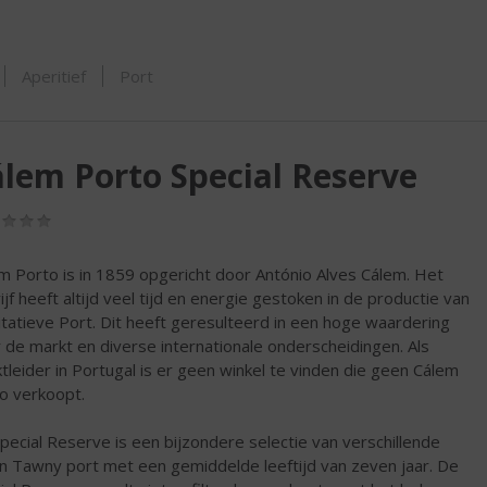
ORTIMENT
Aperitief
Port
lem Porto Special Reserve
(0,0
/
5)
m Porto is in 1859 opgericht door António Alves Cálem. Het
ijf heeft altijd veel tijd en energie gestoken in de productie van
itatieve Port. Dit heeft geresulteerd in een hoge waardering
 de markt en diverse internationale onderscheidingen. Als
tleider in Portugal is er geen winkel te vinden die geen Cálem
o verkoopt.
pecial Reserve is een bijzondere selectie van verschillende
n Tawny port met een gemiddelde leeftijd van zeven jaar. De