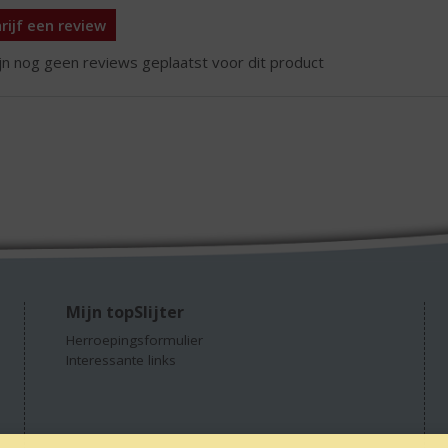
rijf een review
ijn nog geen reviews geplaatst voor dit product
Mijn topSlijter
Herroepingsformulier
Interessante links