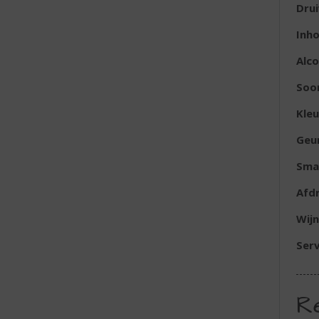
Dru
Inh
Alc
Soor
Kleu
Geu
Sma
Afd
Wijn
Serv
R