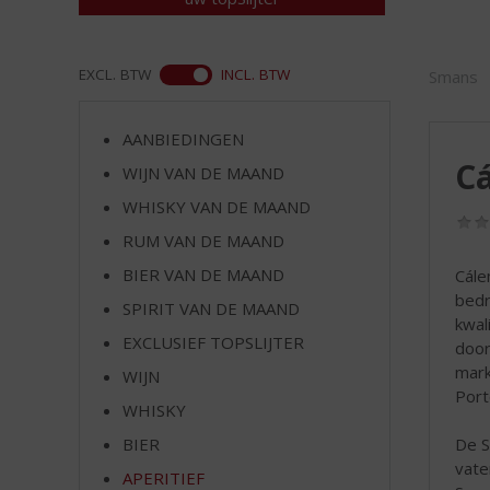
d
S
p
ASS
r
EXCL. BTW
INCL. BTW
Smans
i
n
AANBIEDINGEN
g
Cá
n
WIJN VAN DE MAAND
a
WHISKY VAN DE MAAND
a
RUM VAN DE MAAND
r
d
BIER VAN DE MAAND
Cále
e
bedr
SPIRIT VAN DE MAAND
n
kwal
a
EXCLUSIEF TOPSLIJTER
door
v
mark
WIJN
i
Port
WHISKY
g
a
De S
BIER
t
vate
APERITIEF
i