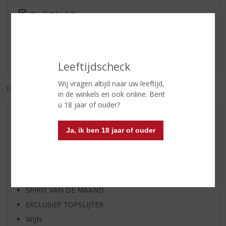
Reviews
Schrijf een review
Er zijn nog geen reviews geplaatst voor dit product
Leeftijdscheck
Wij vragen altijd naar uw leeftijd,
EXCL. BTW
INCL. BTW
in de winkels en ook online. Bent
u 18 jaar of ouder?
AANBIEDINGEN
Ja, ik ben 18 jaar of ouder
WIJN VAN DE MAAND
WHISKY VAN DE MAAND
RUM VAN DE MAAND
BIER VAN DE MAAND
SPIRIT VAN DE MAAND
EXCLUSIEF TOPSLIJTER
WIJN