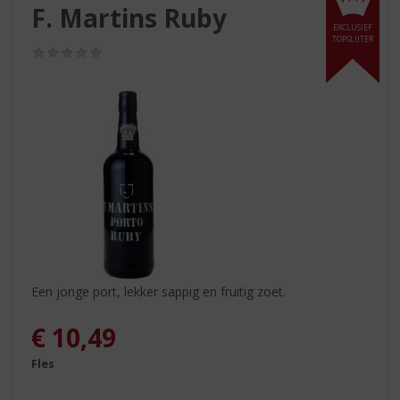
S
F. Martins Ruby
p
EXCLUSIEF
r
TOPSLIJTER
(0,0
i
/
n
5)
g
n
a
a
r
d
e
n
a
v
i
Een jonge port, lekker sappig en fruitig zoet.
g
a
€
10,49
t
i
Fles
e