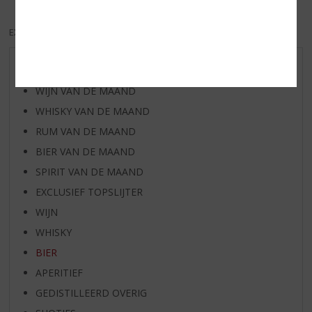
EXCL. BTW
INCL. BTW
AANBIEDINGEN
WIJN VAN DE MAAND
WHISKY VAN DE MAAND
RUM VAN DE MAAND
BIER VAN DE MAAND
SPIRIT VAN DE MAAND
EXCLUSIEF TOPSLIJTER
WIJN
WHISKY
BIER
APERITIEF
GEDISTILLEERD OVERIG