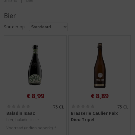
Smans
Bier
S
p
r
Bier
i
n
Sorteer op:
g
n
a
a
r
d
e
n
a
v
€
8,99
€
8,89
i
g
(
(
75 CL
75 CL
a
0
0
Baladin Isaac
Brasserie Caulier Paix
t
,
,
Dieu Tripel
bier, baladin. italië
0
0
i
/
/
e
Voorraad (indien beperkt): 5
5
5
)
)