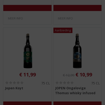
MEER INFO
MEER INFO
Originele prijs was:
, Huidige pri
€
11,99
€
10,99
€
12,99
(
(
75 CL
75 CL
0
0
Jopen Koyt
JOPEN Ongelovige
,
,
Thomas whisky infused
0
0
/
/
5
5
)
)