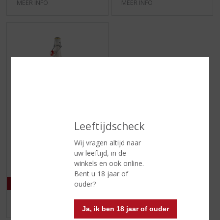
MEER INFO
MEER INFO
€
15,49
Leeftijdscheck
(
75 CL
Wij vragen altijd naar
0
Tesselaar Dukdalf
uw leeftijd, in de
,
Quadrupel 10%
0
winkels en ook online.
/
Bent u 18 jaar of
5
ouder?
)
MEER INFO
Ja, ik ben 18 jaar of ouder