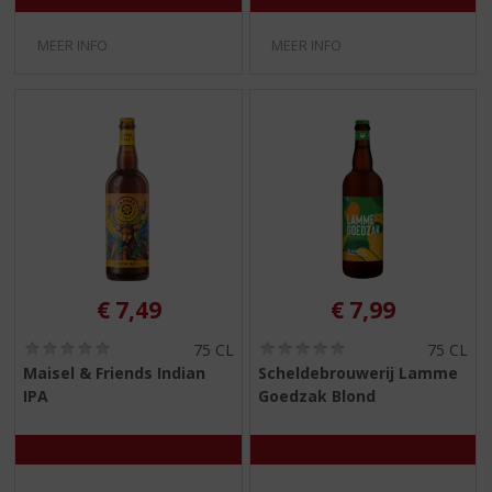
MEER INFO
MEER INFO
€
7,49
€
7,99
(
(
75 CL
75 CL
0
0
Maisel & Friends Indian
Scheldebrouwerij Lamme
,
,
IPA
Goedzak Blond
0
0
/
/
5
5
)
)