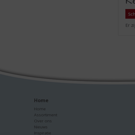
R
Sch
Er z
Home
Home
Assortiment
Over ons
Nieuws
Inspiratie