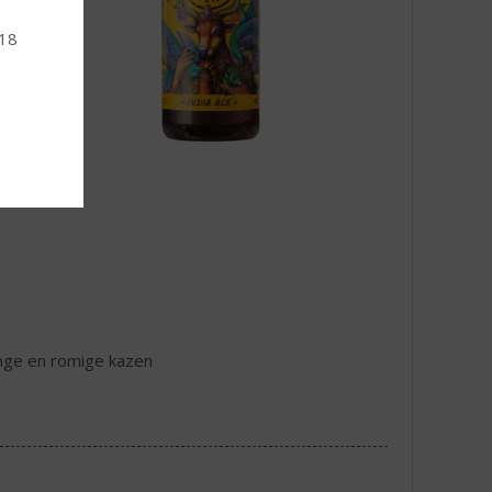
 18
onge en romige kazen