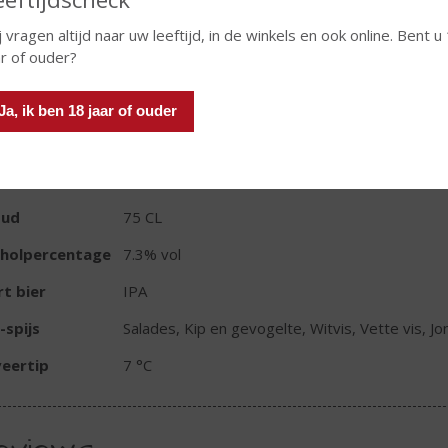
j vragen altijd naar uw leeftijd, in de winkels en ook online. Bent u
ar of ouder?
Ja, ik ben 18 jaar of ouder
TIKETINFORMATIE
d van Herkomst
Duitsland
oud
75 CL
oholpercentage
7.3% vol
t bier
IPA
-spijs
Salades, Kip en gevogelte, Witvis, Vette vis, J
eertip
7 °C