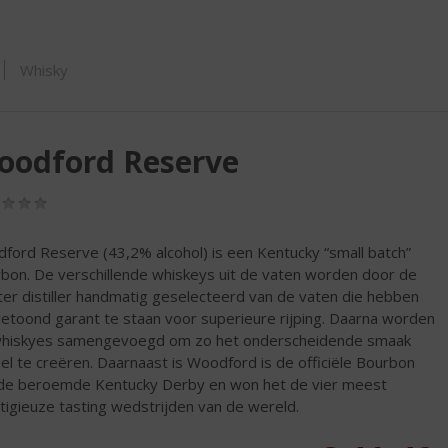
ORTIMENT
Whisky
oodford Reserve
(0,0
/
5)
ford Reserve (43,2% alcohol) is een Kentucky “small batch”
bon. De verschillende whiskeys uit de vaten worden door de
er distiller handmatig geselecteerd van de vaten die hebben
etoond garant te staan voor superieure rijping. Daarna worden
hiskyes samengevoegd om zo het onderscheidende smaak
iel te creëren. Daarnaast is Woodford is de officiële Bourbon
de beroemde Kentucky Derby en won het de vier meest
tigieuze tasting wedstrijden van de wereld.