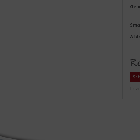
Geu
Sma
Afd
R
Sch
Er z