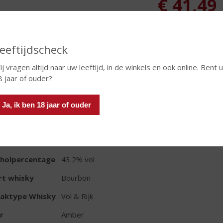
€
41,49
Fles
eeftijdscheck
ij vragen altijd naar uw leeftijd, in de winkels en ook online. Bent 
8 jaar of ouder?
TIKETINFORMATIE
Ja, ik ben 18 jaar of ouder
d van Herkomst
Verenigde Staten
oud
70 CL
oholpercentage
43.2% vol
rt whisky
Bourbon
aktype Whisky
Vol & Rijk
r
Amber