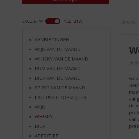
d
S
p
ASS
r
EXCL. BTW
INCL. BTW
Smans
i
n
AANBIEDINGEN
g
W
n
WIJN VAN DE MAAND
a
WHISKY VAN DE MAAND
a
RUM VAN DE MAAND
r
d
BIER VAN DE MAAND
wood
e
Bour
SPIRIT VAN DE MAAND
n
mast
a
EXCLUSIEF TOPSLIJTER
aang
v
de w
WIJN
i
prof
WHISKY
g
van 
a
pres
BIER
t
APERITIEF
i