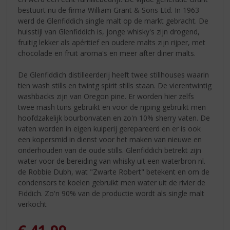
bestuurt nu de firma William Grant & Sons Ltd. In 1963
werd de Glenfiddich single malt op de markt gebracht. De
huisstijl van Glenfiddich is, jonge whisky's zijn drogend,
fruitig lekker als apéritief en oudere malts zijn rijper, met
chocolade en fruit aroma's en meer after diner malts.
De Glenfiddich distilleerderij heeft twee stillhouses waarin
tien wash stills en twintg spirit stills staan. De vierentwintig
washbacks zijn van Oregon pine. Er worden hier zelfs
twee mash tuns gebruikt en voor de rijping gebruikt men
hoofdzakelijk bourbonvaten en zo'n 10% sherry vaten. De
vaten worden in eigen kuiperij gerepareerd en er is ook
een kopersmid in dienst voor het maken van nieuwe en
onderhouden van de oude stills. Glenfiddich betrekt zijn
water voor de bereiding van whisky uit een waterbron nl.
de Robbie Dubh, wat "Zwarte Robert" betekent en om de
condensors te koelen gebruikt men water uit de rivier de
Fiddich. Zo'n 90% van de productie wordt als single malt
verkocht