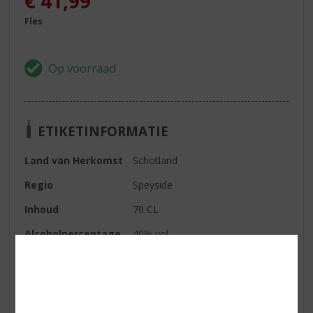
€
41,99
Fles
ETIKETINFORMATIE
Land van Herkomst
Schotland
Regio
Speyside
Inhoud
70 CL
Alcoholpercentage
40% vol
Soort whisky
Single Malt
Smaaktype Whisky
Medium & Granig
Kleur
goud