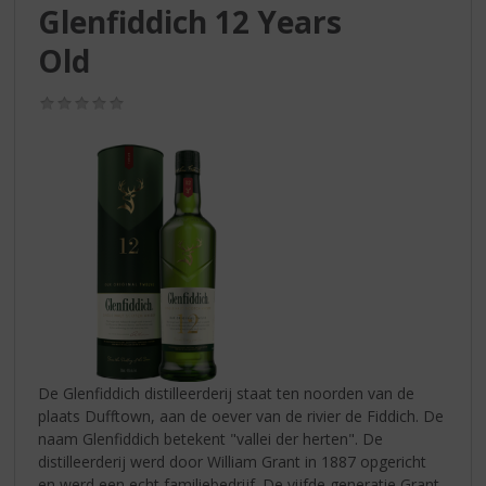
S
Glenfiddich 12 Years
p
r
Old
i
n
(0,0
g
/
5)
n
a
a
r
d
e
n
a
v
i
g
a
De Glenfiddich distilleerderij staat ten noorden van de
t
plaats Dufftown, aan de oever van de rivier de Fiddich. De
i
naam Glenfiddich betekent "vallei der herten". De
e
distilleerderij werd door William Grant in 1887 opgericht
en werd een echt familiebedrijf. De vijfde generatie Grant