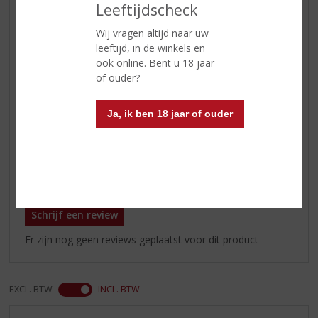
Leeftijdscheck
Geur
licht bloemig en fris met veel
Wij vragen altijd naar uw
fruitige aroma’s en tonen van
leeftijd, in de winkels en
mout, honing en citrus
ook online. Bent u 18 jaar
Smaak
licht zoet met aroma’s van
of ouder?
bloemen, mout, kruiden en fruit
Afdronk
zacht met een zweem van turf en
Ja, ik ben 18 jaar of ouder
eiken.
Reviews
Schrijf een review
Er zijn nog geen reviews geplaatst voor dit product
EXCL. BTW
INCL. BTW