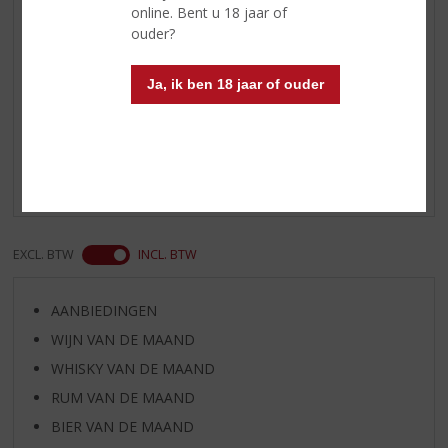
wat frisse tonen van munt en
online. Bent u 18 jaar of
zoethout.
ouder?
Ja, ik ben 18 jaar of ouder
Reviews
Schrijf een review
Er zijn nog geen reviews geplaatst voor dit product
EXCL. BTW
INCL. BTW
AANBIEDINGEN
WIJN VAN DE MAAND
WHISKY VAN DE MAAND
RUM VAN DE MAAND
BIER VAN DE MAAND