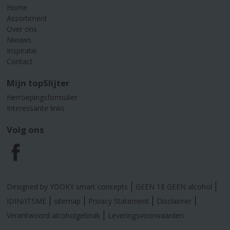
Home
Assortiment
Over ons
Nieuws
Inspiratie
Contact
Mijn topSlijter
Herroepingsformulier
Interessante links
Volg ons
F
a
Designed by YOOKY smart concepts
GEEN 18 GEEN alcohol
c
IDIN/ITSME
sitemap
Privacy Statement
Disclaimer
Verantwoord alcoholgebruik
Leveringsvoorwaarden