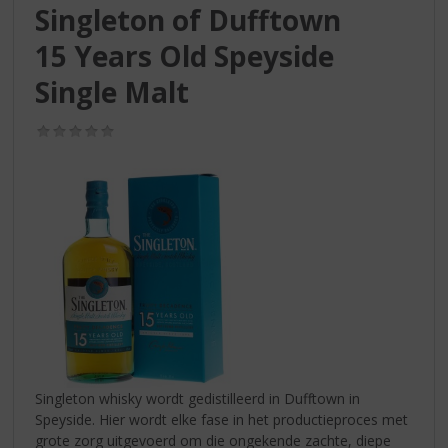
S
Singleton of Dufftown
p
r
15 Years Old Speyside
i
Single Malt
n
g
n
(0,0
/
a
5)
a
r
d
e
n
a
v
i
g
a
t
Singleton whisky wordt gedistilleerd in Dufftown in
i
Speyside. Hier wordt elke fase in het productieproces met
e
grote zorg uitgevoerd om die ongekende zachte, diepe