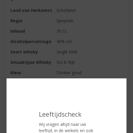
Land van Herkomst
Schotland
Regio
Speyside
Inhoud
70 CL
Alcoholpercentage
40% vol
Soort whisky
Single Malt
Smaaktype Whisky
Vol & Rijk
Kleur
Donker goud
Geur
eerst zachte tonen van zoet fruit,
noten en rokerig eikenhout,
daarna fijne aroma’s van vanille,
toffee en chocolade
Smaak
romig en zoet, met tonen van
Leeftijdscheck
karamel en rijp fruit
Wij vragen altijd naar uw
Afdronk
lange, verwarmende afdronk, met
leeftijd, in de winkels en ook