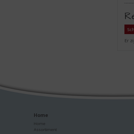
R
Sch
Er z
Home
Home
Assortiment