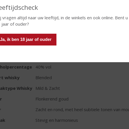
eeftijdscheck
j vragen altijd naar uw leeftijd, in de winkels en ook online. Bent u
 jaar of ouder?
TIKETINFORMATIE
Ja, ik ben 18 jaar of ouder
d van Herkomst
Schotland
oud
35 CL
oholpercentage
40% vol
rt whisky
Blended
aktype Whisky
Mild & Zacht
r
Flonkerend goud
r
Zacht en rond, met heel subtiele tonen van mou
ak
Stevig en harmonieus