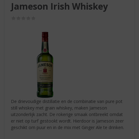
S
Jameson Irish Whiskey
p
r
(0,0
i
/
n
5)
g
n
a
a
r
d
e
n
a
v
i
De drievoudige distillatie en de combinatie van pure pot
g
still whiskey met grain whiskey, maken Jameson
a
uitzonderlijk zacht. De rokerige smaak ontbreekt omdat
t
er niet op turf gestookt wordt. Hierdoor is Jameson zeer
i
geschikt om puur en in de mix met Ginger Ale te drinken.
e