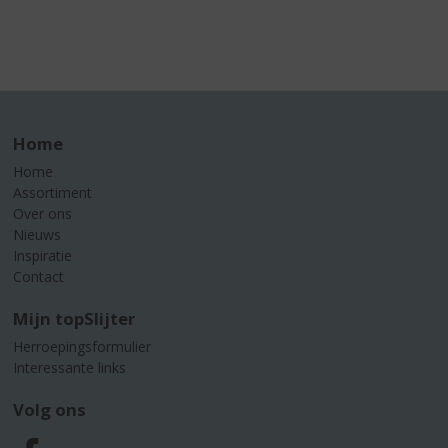
Home
Home
Assortiment
Over ons
Nieuws
Inspiratie
Contact
Mijn topSlijter
Herroepingsformulier
Interessante links
Volg ons