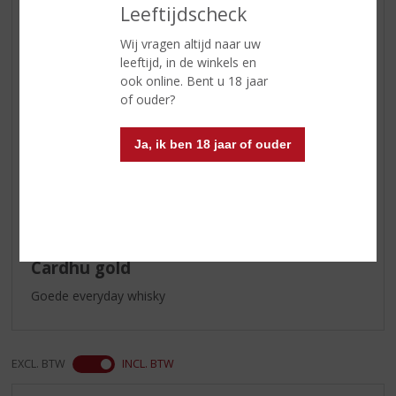
Leeftijdscheck
als Hot Toddy met citroen, heet
water en kruidnagel
Wij vragen altijd naar uw
leeftijd, in de winkels en
ook online. Bent u 18 jaar
Reviews
of ouder?
Schrijf een review
Ja, ik ben 18 jaar of ouder
Max
16-09-2022
(4,5
/
5)
Cardhu gold
Goede everyday whisky
EXCL. BTW
INCL. BTW