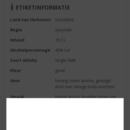
ETIKETINFORMATIE
Land van Herkomst
Schotland
Regio
Speyside
Inhoud
70 CL
Alcoholpercentage
40% vol
Soort whisky
Single Malt
Kleur
goud
Geur
honing zoete aroma, gevolgd
door een stevige body vruchten
Smaak
beetje droog, kruidige tonen van
kaneel en eiken. Neigt naar toffee
en zoetere appeltonen
Afdronk
zalig zacht
Serveertip
Drink Cardhu puur of met ijs of