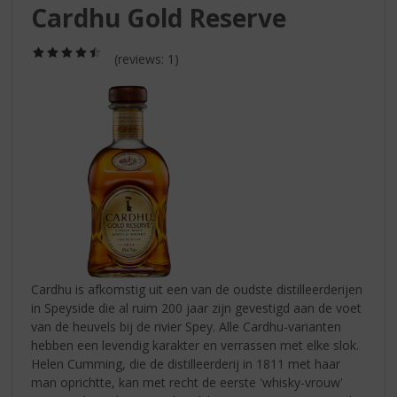
S
Cardhu Gold Reserve
p
r
(4,5
i
(reviews: 1)
/
n
5)
g
n
a
a
r
d
e
n
a
v
i
Cardhu is afkomstig uit een van de oudste distilleerderijen
g
in Speyside die al ruim 200 jaar zijn gevestigd aan de voet
a
van de heuvels bij de rivier Spey. Alle Cardhu-varianten
t
hebben een levendig karakter en verrassen met elke slok.
i
Helen Cumming, die de distilleerderij in 1811 met haar
e
man oprichtte, kan met recht de eerste 'whisky-vrouw'