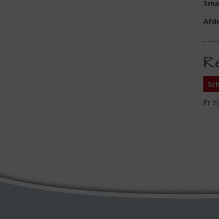
Sma
Afd
R
Sch
Er z