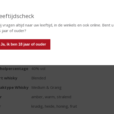
eeftijdscheck
j vragen altijd naar uw leeftijd, in de winkels en ook online. Bent u
TIKETINFORMATIE
 jaar of ouder?
d van Herkomst
Schotland
Ja, ik ben 18 jaar of ouder
io
Speyside
oud
70 CL
oholpercentage
40% vol
rt whisky
Blended
aktype Whisky
Medium & Granig
r
amber, warm, stralend
r
kruidig, heide, honing, fruit