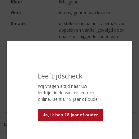
Kleur
licht goud
Geur
intens, geuren van kruiden
Smaak
uitstekend in balans, aroma’s van
appelen en vanille, gevolgd door
naar zoet nijgende tonen van
bloemen
Afdronk
verfijnd en uitermate fris
Leeftijdscheck
Reviews
Wij vragen altijd naar uw
Schrijf een review
leeftijd, in de winkels en ook
online. Bent u 18 jaar of ouder?
Er zijn nog geen reviews geplaatst voor dit product
Ja, ik ben 18 jaar of ouder
EXCL. BTW
INCL. BTW