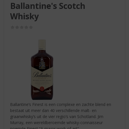
S
Ballantine's Scotch
p
r
Whisky
i
n
(0,0
g
/
5)
n
a
a
r
d
e
n
a
v
i
g
a
Ballantine’s Finest is een complexe en zachte blend en
t
bestaat uit meer dan 40 verschillende malt- en
i
graanwhisky’s uit de vier regio’s van Schotland. Jim
e
Murray, een wereldberoemde whisky-connaisseur
noemde Finest “A major work of art”.