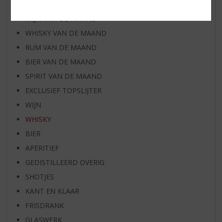
AANBIEDINGEN
WIJN VAN DE MAAND
WHISKY VAN DE MAAND
RUM VAN DE MAAND
BIER VAN DE MAAND
SPIRIT VAN DE MAAND
EXCLUSIEF TOPSLIJTER
WIJN
WHISKY
BIER
APERITIEF
GEDISTILLEERD OVERIG
SHOTJES
KANT EN KLAAR
FRISDRANK
GLASWERK