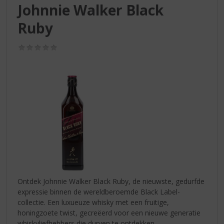
S
Johnnie Walker Black
p
r
Ruby
i
n
(0,0
g
/
5)
n
a
a
r
d
e
n
a
v
i
g
a
Ontdek Johnnie Walker Black Ruby, de nieuwste, gedurfde
t
expressie binnen de wereldberoemde Black Label-
i
collectie. Een luxueuze whisky met een fruitige,
e
honingzoete twist, gecreëerd voor een nieuwe generatie
whiskyliefhebbers die durven te ontdekken.