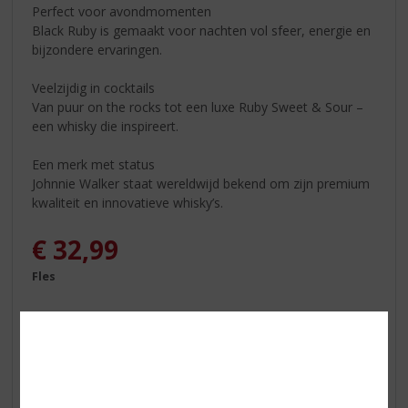
Perfect voor avondmomenten
Black Ruby is gemaakt voor nachten vol sfeer, energie en
bijzondere ervaringen.
Veelzijdig in cocktails
Van puur on the rocks tot een luxe Ruby Sweet & Sour –
een whisky die inspireert.
Een merk met status
Johnnie Walker staat wereldwijd bekend om zijn premium
kwaliteit en innovatieve whisky’s.
€
32,99
Fles