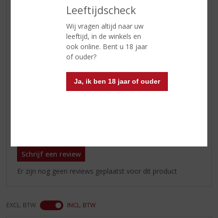
ETIKETINFORMATIE
Leeftijdscheck
Wij vragen altijd naar uw
Land van Herkomst
Schotland
leeftijd, in de winkels en
Inhoud
70 CL
ook online. Bent u 18 jaar
of ouder?
Alcoholpercentage
40% vol
Soort whisky
Blended
Ja, ik ben 18 jaar of ouder
Smaaktype Whisky
Vol & Rijk
Reviews
Schrijf een review
Er zijn nog geen reviews geplaatst voor dit product
EXCL. BTW
INCL. BTW