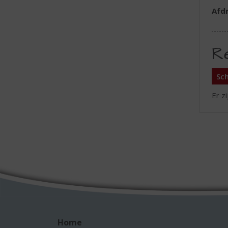
Afd
R
Sch
Er z
Home