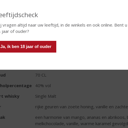
Fles
Huidige voorraad: 6
eeftijdscheck
j vragen altijd naar uw leeftijd, in de winkels en ook online. Bent u
 jaar of ouder?
Ja, ik ben 18 jaar of ouder
TIKETINFORMATIE
d van Herkomst
Ierland
oud
70 CL
oholpercentage
40% vol
rt whisky
Single Malt
r
rijke geuren van zoete honing, vanille en zac
ak
een harmonie van mango, ananas en abrikoos, b
melkchocolade, vanille, warme karamel gevolgd