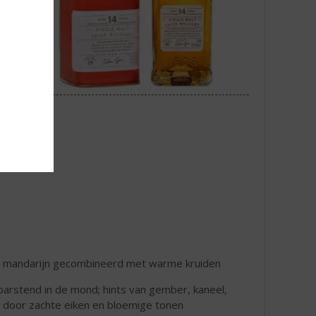
hte mandarijn gecombineerd met warme kruiden
arstend in de mond; hints van gember, kaneel,
 door zachte eiken en bloemige tonen