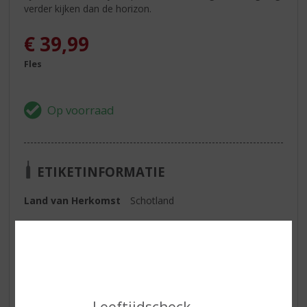
verder kijken dan de horizon.
€
39,99
Fles
ETIKETINFORMATIE
Land van Herkomst
Schotland
Inhoud
70 CL
Alcoholpercentage
40% vol
Soort whisky
Blended
Smaaktype Whisky
Mild & Zacht
Leeftijdscheck