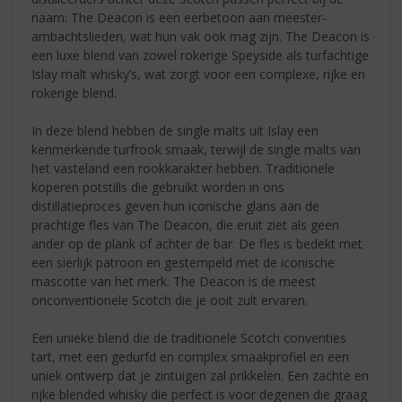
naam: The Deacon is een eerbetoon aan meester-
ambachtslieden, wat hun vak ook mag zijn. The Deacon is
een luxe blend van zowel rokerige Speyside als turfachtige
Islay malt whisky’s, wat zorgt voor een complexe, rijke en
rokerige blend.
In deze blend hebben de single malts uit Islay een
kenmerkende turfrook smaak, terwijl de single malts van
het vasteland een rookkarakter hebben. Traditionele
koperen potstills die gebruikt worden in ons
distillatieproces geven hun iconische glans aan de
prachtige fles van The Deacon, die eruit ziet als geen
ander op de plank of achter de bar. De fles is bedekt met
een sierlijk patroon en gestempeld met de iconische
mascotte van het merk. The Deacon is de meest
onconventionele Scotch die je ooit zult ervaren.
Een unieke blend die de traditionele Scotch conventies
tart, met een gedurfd en complex smaakprofiel en een
uniek ontwerp dat je zintuigen zal prikkelen. Een zachte en
rijke blended whisky die perfect is voor degenen die graag