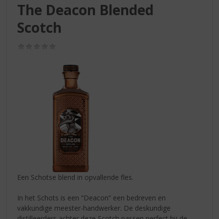
S
The Deacon Blended
p
r
Scotch
i
n
(0,0
g
/
5)
n
a
a
r
d
e
n
a
v
i
g
a
Een Schotse blend in opvallende fles.
t
i
In het Schots is een “Deacon” een bedreven en
e
vakkundige meester-handwerker. De deskundige
distilleerders achter deze Scotch passen perfect bij de