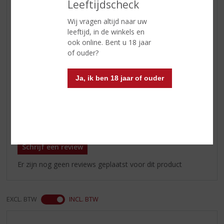
Leeftijdscheck
Wijn-spijs
voorgerechten met vis en wit
Wij vragen altijd naar uw
vlees, antipasti, mediterrane
leeftijd, in de winkels en
salades, pastaschotels met vis,
ook online. Bent u 18 jaar
koud vlees, ravioli, olijven, diverse
of ouder?
kazen
Serveertip
bij voorkeur binnen 2 jaar na de
Ja, ik ben 18 jaar of ouder
oogst drinken, op 10-12 °C
Reviews
Schrijf een review
Er zijn nog geen reviews geplaatst voor dit product
EXCL. BTW
INCL. BTW