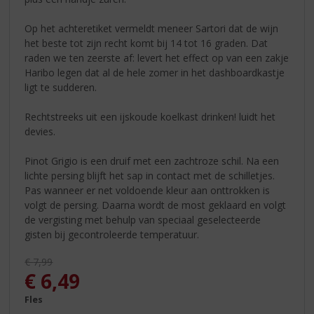
Op het achteretiket vermeldt meneer Sartori dat de wijn
het beste tot zijn recht komt bij 14 tot 16 graden. Dat
raden we ten zeerste af: levert het effect op van een zakje
Haribo legen dat al de hele zomer in het dashboardkastje
ligt te sudderen.
Rechtstreeks uit een ijskoude koelkast drinken! luidt het
devies.
Pinot Grigio is een druif met een zachtroze schil. Na een
lichte persing blijft het sap in contact met de schilletjes.
Pas wanneer er net voldoende kleur aan onttrokken is
volgt de persing. Daarna wordt de most geklaard en volgt
de vergisting met behulp van speciaal geselecteerde
gisten bij gecontroleerde temperatuur.
Originele prijs was:
€
7,99
, Huidige prijs is:
€
6,49
Fles