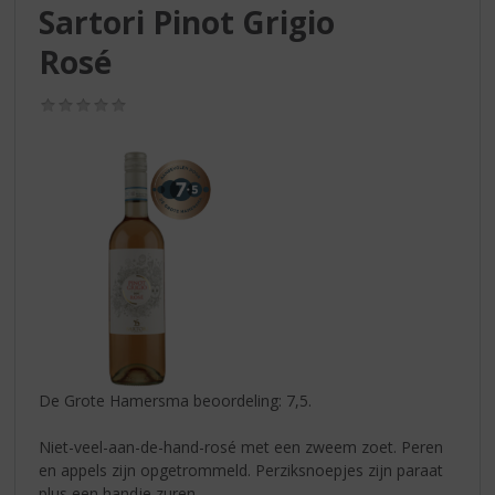
S
Sartori Pinot Grigio
p
r
Rosé
i
n
(0,0
g
/
5)
n
a
a
r
d
e
n
a
v
i
g
a
De Grote Hamersma beoordeling: 7,5.
t
i
Niet-veel-aan-de-hand-rosé met een zweem zoet. Peren
e
en appels zijn opgetrommeld. Perziksnoepjes zijn paraat
plus een handje zuren.