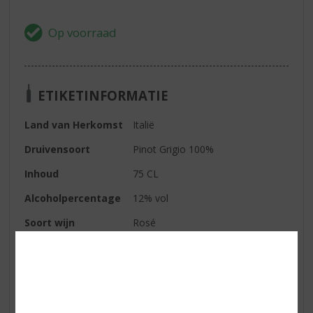
ETIKETINFORMATIE
Land van Herkomst
Italië
Druivensoort
Pinot Grigio 100%
Inhoud
75 CL
Alcoholpercentage
12% vol
Soort wijn
Rosé
Kleur
unieke bleek-koperen tint
Geur
aromatisch met delicate tonen
van citrusfruit.
Smaak
tintelfris van smaak