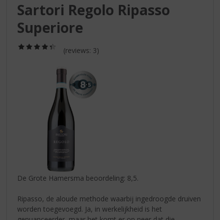
S
Sartori Regolo Ripasso
p
r
Superiore
i
n
(4,3
(reviews: 3)
g
/
5)
n
a
a
r
d
e
n
a
v
i
g
a
De Grote Hamersma beoordeling: 8,5.
t
i
Ripasso, de aloude methode waarbij ingedroogde druiven
e
worden toegevoegd. Ja, in werkelijkheid is het
genuanceerder, maar het komt er op neer dat die