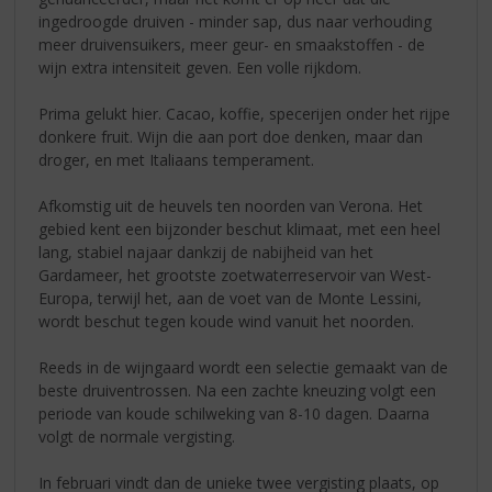
ingedroogde druiven - minder sap, dus naar verhouding
meer druivensuikers, meer geur- en smaakstoffen - de
wijn extra intensiteit geven. Een volle rijkdom.
Prima gelukt hier. Cacao, koffie, specerijen onder het rijpe
donkere fruit. Wijn die aan port doe denken, maar dan
droger, en met Italiaans temperament.
Afkomstig uit de heuvels ten noorden van Verona. Het
gebied kent een bijzonder beschut klimaat, met een heel
lang, stabiel najaar dankzij de nabijheid van het
Gardameer, het grootste zoetwaterreservoir van West-
Europa, terwijl het, aan de voet van de Monte Lessini,
wordt beschut tegen koude wind vanuit het noorden.
Reeds in de wijngaard wordt een selectie gemaakt van de
beste druiventrossen. Na een zachte kneuzing volgt een
periode van koude schilweking van 8-10 dagen. Daarna
volgt de normale vergisting.
In februari vindt dan de unieke twee vergisting plaats, op