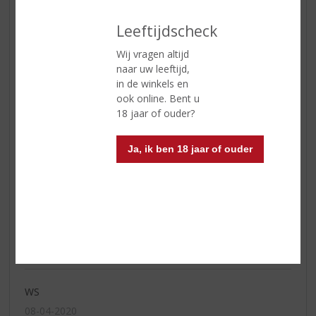
gegrild rood vlees en belegen en
oude kazen
Leeftijdscheck
Wij vragen altijd
naar uw leeftijd,
Reviews
in de winkels en
ook online. Bent u
Schrijf een review
18 jaar of ouder?
Marieke
Ja, ik ben 18 jaar of ouder
10-12-2024
(4,0
/
5)
Super wijntje
Dank je voor het advies. Top wijntje bij het
wildstoofpotje!
WS
08-04-2020