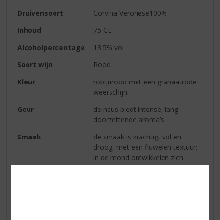
Druivensoort
Corvina Veronese100%
Inhoud
75 CL
Alcoholpercentage
13.5% vol
Soort wijn
Rood
Kleur
robijnrood met een granaatrode
weerschijn
Geur
de neus biedt intense, lang
doorzettende aroma’s
Smaak
de smaak is krachtig, vol en
droog, met een fluwelen textuur;
in de mond ontwikkelen zich
prachtige aroma’s van zwarte
kersen en gedroogd fruit die de
wijn een verrukkelijke afdronk
verlenen
Wijn-spijs
heerlijk bij stevige gerechten, wild,