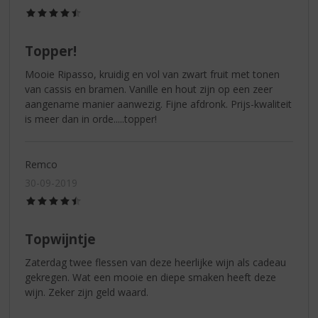
(4,5
/
5)
Topper!
Mooie Ripasso, kruidig en vol van zwart fruit met tonen
van cassis en bramen. Vanille en hout zijn op een zeer
aangename manier aanwezig. Fijne afdronk. Prijs-kwaliteit
is meer dan in orde.....topper!
Remco
30-09-2019
(4,5
/
5)
Topwijntje
Zaterdag twee flessen van deze heerlijke wijn als cadeau
gekregen. Wat een mooie en diepe smaken heeft deze
wijn. Zeker zijn geld waard.