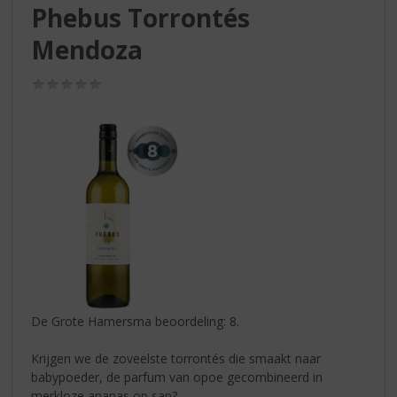
S
Phebus Torrontés
p
r
Mendoza
i
n
(0,0
g
/
5)
n
a
a
r
d
e
n
a
v
i
g
a
De Grote Hamersma beoordeling: 8.
t
i
Krijgen we de zoveelste torrontés die smaakt naar
e
babypoeder, de parfum van opoe gecombineerd in
merkloze ananas op sap?