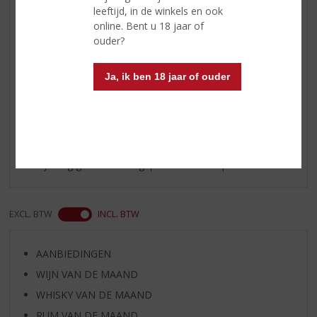
Wijn-spijs
een uitstekende begeleider van
leeftijd, in de winkels en ook
”empanadas” (gevulde
online. Bent u 18 jaar of
deeghapjes), pittige gerechten, de
ouder?
Thaise keuken en zeevruchten
Ja, ik ben 18 jaar of ouder
Reviews
Schrijf een review
Er zijn nog geen reviews geplaatst voor dit product
EXCL. BTW
INCL. BTW
AANBIEDINGEN
WIJN VAN DE MAAND
WHISKY VAN DE MAAND
RUM VAN DE MAAND