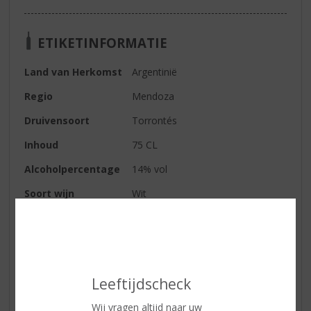
ETIKETINFORMATIE
Land van Herkomst
Argentinië
Regio
Mendoza
Druivensoort
Torrontés
Inhoud
75 CL
Alcoholpercentage
14% vol
Soort wijn
Wit
Kleur
lichtgeel
Geur
zeer delicate aroma’s van witte
bloemen, lychees en wat tonen
van limoen
Leeftijdscheck
Smaak
elegant en goed in balans
Wij vragen altijd naar uw