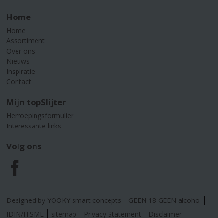
Home
Home
Assortiment
Over ons
Nieuws
Inspiratie
Contact
Mijn topSlijter
Herroepingsformulier
Interessante links
Volg ons
F
a
Designed by YOOKY smart concepts
GEEN 18 GEEN alcohol
c
IDIN/ITSME
sitemap
Privacy Statement
Disclaimer